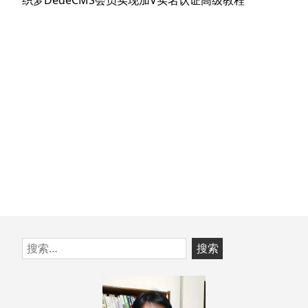
航
章：
篇
文
章：
跳
搜
至
索：
页
脚