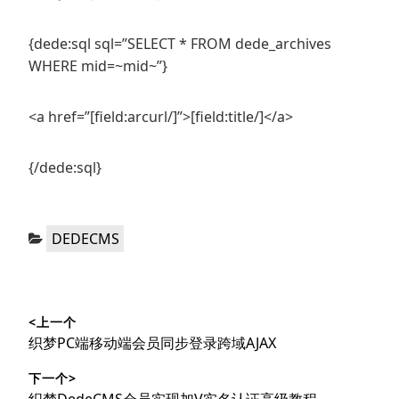
{dede:sql sql=”SELECT * FROM dede_archives
WHERE mid=~mid~”}
<a href=”[field:arcurl/]”>[field:title/]</a>
{/dede:sql}
分
DEDECMS
类：
文
<上一个
章
上
织梦PC端移动端会员同步登录跨域AJAX
导
篇
下一个>
文
下
织梦DedeCMS会员实现加V实名认证高级教程