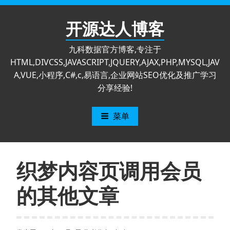
跳
至
开源达人博客
内
容
九科数据官方博客,专注于
HTML,DIVCSS,JAVASCRIPT,JQUERY,AJAX,PHP,MYSQL,JAV
A,VUE,小程序,C#,c,易语言,企业网站SEO优化及推广学习
分享经验!
菜单
织梦内容页调用会员
的其他文章