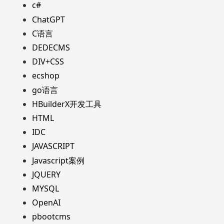
c#
ChatGPT
C语言
DEDECMS
DIV+CSS
ecshop
go语言
HBuilderX开发工具
HTML
IDC
JAVASCRIPT
Javascript案例
JQUERY
MYSQL
OpenAI
pbootcms