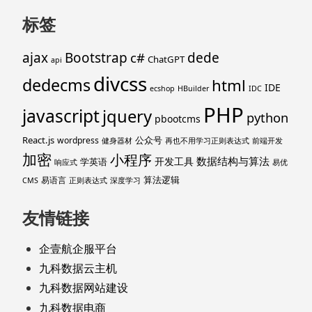
标签
ajax
Bootstrap
c#
dede
ChatGPT
api
divcss
dedecms
html
IDE
ecshop
HBuilder
IDC
PHP
javascript
jquery
python
pbootcms
React.js
公众号
wordpress
健身器材
再也不用学习正则表达式
前端开发
加密
小程序
数据结构与算法
开发工具
学英语
响应式
易优
算法逻辑
易语言
CMS
正则表达式
深度学习
友情链接
企壹航企服平台
九科数据云主机
九科数据网站建设
九科数据电商