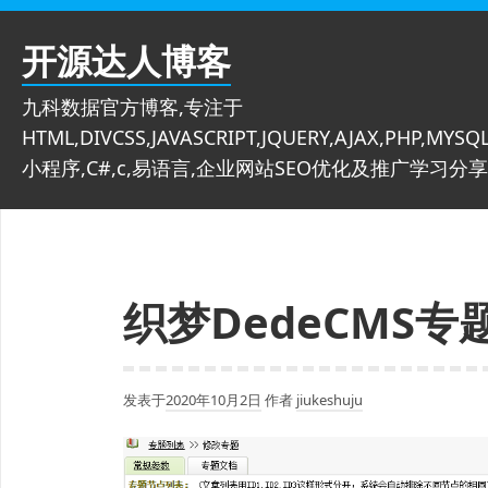
跳
至
开源达人博客
内
容
九科数据官方博客,专注于
HTML,DIVCSS,JAVASCRIPT,JQUERY,AJAX,PHP,MYSQL
小程序,C#,c,易语言,企业网站SEO优化及推广学习分享
织梦DedeCMS
发表于
2020年10月2日
作者
jiukeshuju