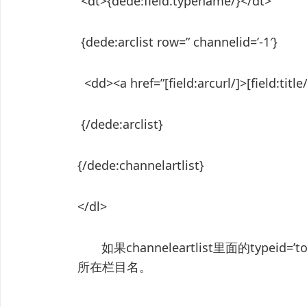
<dt>{dede:field.typename/}</dt>
{dede:arclist row=” channelid=’-1′}
<dd><a href=”[field:arcurl/]>[field:titl
{/dede:arclist}
{/dede:channelartlist}
</dl>
如果channeleartlist里面的type
所在栏目名。