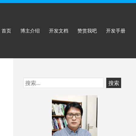
首页
博主介绍
开发文档
赞赏我吧
开发手册
跳
搜
至
索：
页
脚