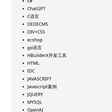
c#
ChatGPT
C语言
DEDECMS
DIV+CSS
ecshop
go语言
HBuilderX开发工具
HTML
IDC
JAVASCRIPT
Javascript案例
JQUERY
MYSQL
OpenAI