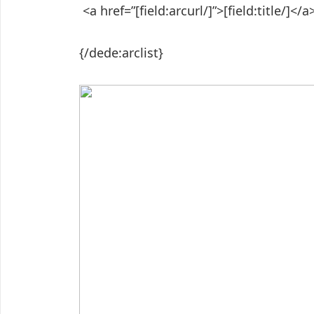
<a href=”[field:arcurl/]”>[field:title/]</a
{/dede:arclist}