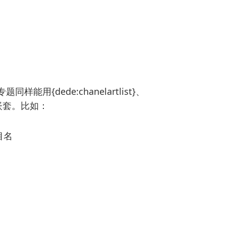
{dede:chanelartlist}、
sql}嵌套。比如：
目名