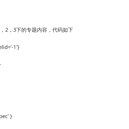
1，2，3下的专题内容，代码如下
lid=’-1′}
>
pec’ }