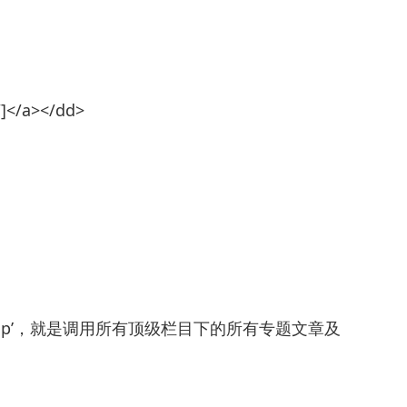
e/]</a></dd>
id=’top’，就是调用所有顶级栏目下的所有专题文章及