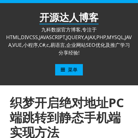
跳
至
开源达人博客
内
容
九科数据官方博客,专注于
HTML,DIVCSS,JAVASCRIPT,JQUERY,AJAX,PHP,MYSQL,JAV
A,VUE,小程序,C#,c,易语言,企业网站SEO优化及推广学习
分享经验!
菜单
织梦开启绝对地址PC
端跳转到静态手机端
实现方法