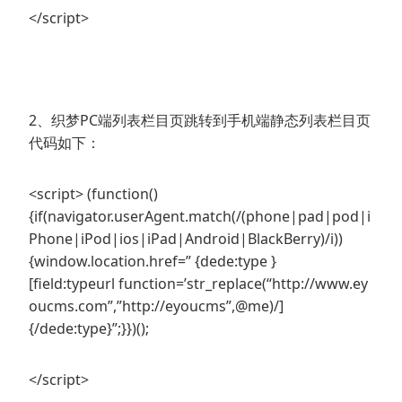
</script>
2、织梦PC端列表栏目页跳转到手机端静态列表栏目页
代码如下：
<script> (function()
{if(navigator.userAgent.match(/(phone|pad|pod|i
Phone|iPod|ios|iPad|Android|BlackBerry)/i))
{window.location.href=” {dede:type }
[field:typeurl function=’str_replace(“http://www.ey
oucms.com”,”http://eyoucms”,@me)/]
{/dede:type}”;}})();
</script>