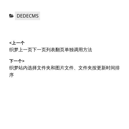
分
DEDECMS
类：
文
<上一个
章
上
织梦上一页下一页列表翻页单独调用方法
导
篇
下一个>
文
航
下
织梦站内选择文件夹和图片文件、文件夹按更新时间排
章：
篇
序
文
章：