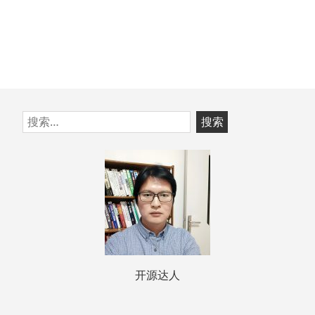
跳
搜
至
索：
页
脚
开源达人