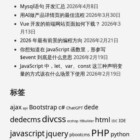
Mysql语句 开发汇总
2026年4月8日
用AI做产品详情页的最佳流程
2026年3月30日
Vue 开发的前端网站页面如何下载？
2026年3
月13日
2026 年最有前景的编程方向
2026年2月21日
你想知道在 JavaScript 函数里，形参写
$event 到底是什么意思
2026年2月19日
JavaScript 中，let、var、const 这三种声明变
量的方式该在什么场景下使用
2026年2月19日
标签
ajax
Bootstrap
c#
dede
ChatGPT
api
divcss
dedecms
html
IDE
ecshop
HBuilder
IDC
PHP
javascript
jquery
python
pbootcms