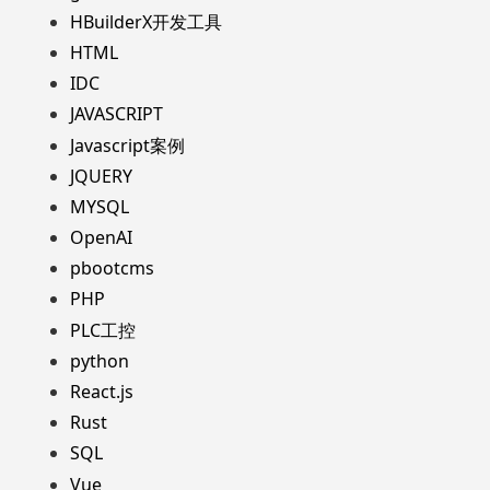
HBuilderX开发工具
HTML
IDC
JAVASCRIPT
Javascript案例
JQUERY
MYSQL
OpenAI
pbootcms
PHP
PLC工控
python
React.js
Rust
SQL
Vue