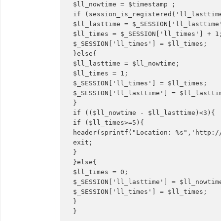
$ll_nowtime = $timestamp ;

if (session_is_registered('ll_lasttime
$ll_lasttime = $_SESSION['ll_lasttime'
$ll_times = $_SESSION['ll_times'] + 1;
$_SESSION['ll_times'] = $ll_times;

}else{

$ll_lasttime = $ll_nowtime;

$ll_times = 1;

$_SESSION['ll_times'] = $ll_times;

$_SESSION['ll_lasttime'] = $ll_lasttim
}

if (($ll_nowtime - $ll_lasttime)<3){

if ($ll_times>=5){

header(sprintf("Location: %s",'http://
exit;

}

}else{

$ll_times = 0;

$_SESSION['ll_lasttime'] = $ll_nowtime
$_SESSION['ll_times'] = $ll_times;

}

}