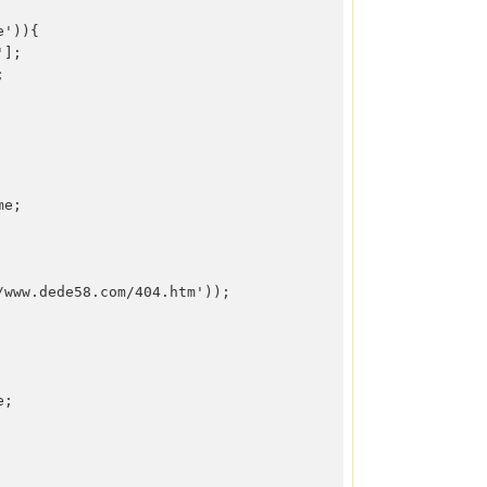
')){

];



e;

www.dede58.com/404.htm'));

;
