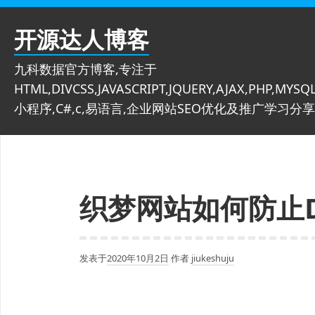
跳
至
开源达人博客
内
容
九科数据官方博客,专注于
HTML,DIVCSS,JAVASCRIPT,JQUERY,AJAX,PHP,MYSQL
小程序,C#,c,易语言,企业网站SEO优化及推广学习分享
织梦网站如何防止D
发表于
2020年10月2日
作者
jiukeshuju