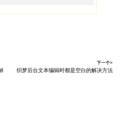
下一个>
下
解
织梦后台文本编辑时都是空白的解决方法
篇
文
章：