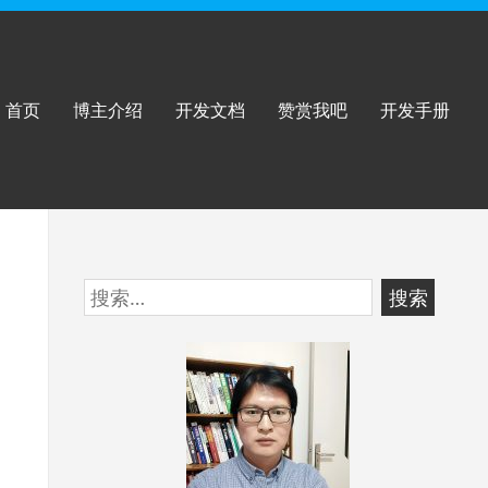
首页
博主介绍
开发文档
赞赏我吧
开发手册
跳
搜
至
索：
页
脚