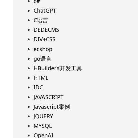
c#
ChatGPT
C语言
DEDECMS
DIV+CSS
ecshop
go语言
HBuilderX开发工具
HTML
IDC
JAVASCRIPT
Javascript案例
JQUERY
MYSQL
OpenAI