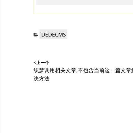
分
DEDECMS
类：
文
<上一个
章
上
织梦调用相关文章,不包含当前这一篇文章
篇
决方法
导
文
航
章：