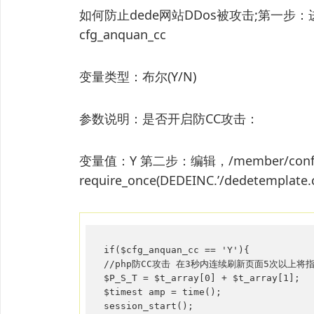
如何防止dede网站DDos被攻击;第一
cfg_anquan_cc
变量类型：布尔(Y/N)
参数说明：是否开启防CC攻击：
变量值：Y 第二步：编辑，/member/confi
require_once(DEDEINC.’/dedetemplat
if($cfg_anquan_cc == 'Y'){

//php防CC攻击 在3秒内连续刷新页面5次以上将指向本机 
$P_S_T = $t_array[0] + $t_array[1];

$timest amp = time();

session_start();
