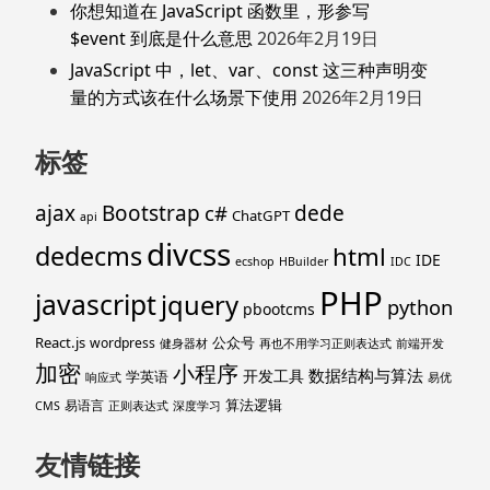
你想知道在 JavaScript 函数里，形参写
$event 到底是什么意思
2026年2月19日
JavaScript 中，let、var、const 这三种声明变
量的方式该在什么场景下使用
2026年2月19日
标签
ajax
Bootstrap
c#
dede
ChatGPT
api
divcss
dedecms
html
IDE
ecshop
HBuilder
IDC
PHP
javascript
jquery
python
pbootcms
React.js
公众号
wordpress
健身器材
再也不用学习正则表达式
前端开发
加密
小程序
数据结构与算法
开发工具
学英语
响应式
易优
算法逻辑
易语言
CMS
正则表达式
深度学习
友情链接