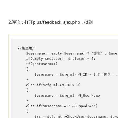
2.评论：打开plus/feedback_ajax.php，找到
//检查用户 

    $username = empty($username) ? '游客' : $user
    if(empty($notuser)) $notuser = 0; 

    if($notuser==1) 

    { 

        $username = $cfg_ml->M_ID > 0 ? '匿名' :
    } 

    else if($cfg_ml->M_ID > 0) 

    { 

        $username = $cfg_ml->M_UserName; 

    } 

    else if($username!='' && $pwd!='') 

    { 

        $rs = $cfg_ml->CheckUser($username, $pwd