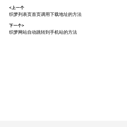
文
<上一个
章
上
织梦列表页首页调用下载地址的方法
导
篇
下一个>
文
航
下
织梦网站自动跳转到手机站的方法
章：
篇
文
章：