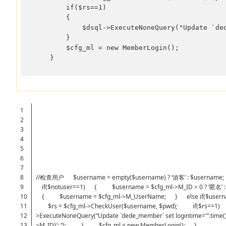
        if($rs==1) 

        { 

            $dsql->ExecuteNoneQuery("Update `ded
        } 

        $cfg_ml = new MemberLogin(); 

    }
1
2
3
4
5
6
7
8
//检查用户 $username = empty($username) ? ‘游客’ : $username; if
9
if($notuser==1) { $username = $cfg_ml->M_ID > 0 ? ‘匿名’ : 
10
{ $username = $cfg_ml->M_UserName; } else if($userna
11
$rs = $cfg_ml->CheckUser($username, $pwd); if($rs
12
>ExecuteNoneQuery(“Update `dede_member` set logintime='”.time().”‘
13
>M_ID}’; “); } $cfg_ml = new MemberLogin(); }