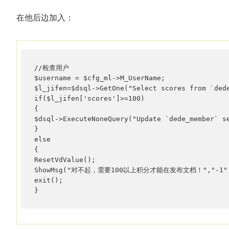
在他后边加入：
//检查用户 

$username = $cfg_ml->M_UserName; 

$l_jifen=$dsql->GetOne("Select scores from `dede
if($l_jifen['scores']>=100) 

{ 

$dsql->ExecuteNoneQuery("Update `dede_member` se
} 

else  

{  

ResetVdValue();  

ShowMsg("对不起，需要100以上积分才能在发布文档！","-1","0
exit();  

}