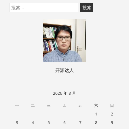
跳
搜
至
索：
页
脚
开源达人
2026 年 8 月
一
二
三
四
五
六
日
1
2
3
4
5
6
7
8
9