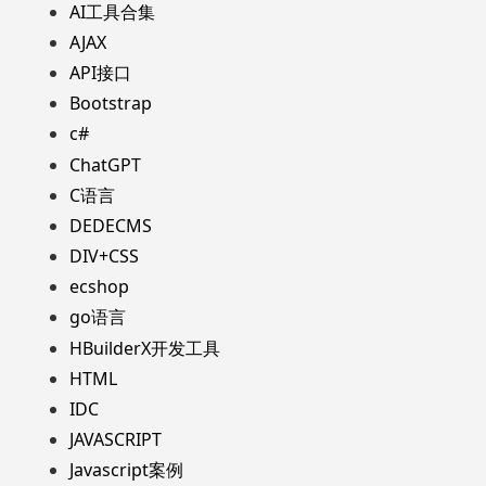
AI工具合集
AJAX
API接口
Bootstrap
c#
ChatGPT
C语言
DEDECMS
DIV+CSS
ecshop
go语言
HBuilderX开发工具
HTML
IDC
JAVASCRIPT
Javascript案例