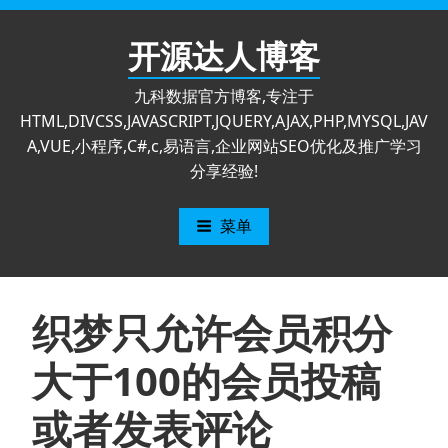
跳
至
开源达人博客
内
容
九科数据官方博客,专注于
HTML,DIVCSS,JAVASCRIPT,JQUERY,AJAX,PHP,MYSQL,JAV
A,VUE,小程序,C#,c,易语言,企业网站SEO优化及推广学习
分享经验!
菜单
织梦只允许会员积分
大于100的会员投稿
或者发表评论