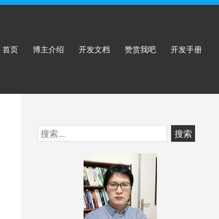
首页
博主介绍
开发文档
赞赏我吧
开发手册
跳
搜
至
索：
页
脚