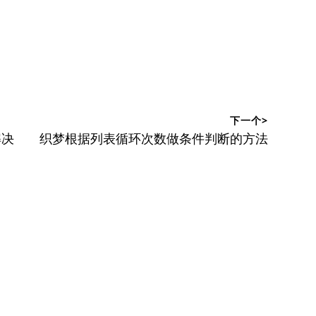
下一个>
下
解决
织梦根据列表循环次数做条件判断的方法
篇
文
章：