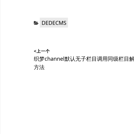
分
DEDECMS
类：
文
<上一个
章
上
织梦channel默认无子栏目调用同级栏目
篇
方法
导
文
航
章：