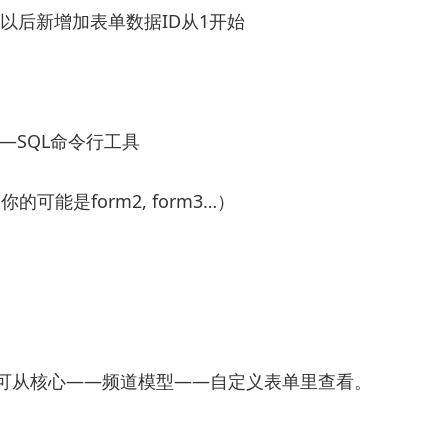
且以后新增加表单数据ID从1开始
—SQL命令行工具
可能是form2, form3…）
d，可从核心——频道模型——自定义表单里查看。