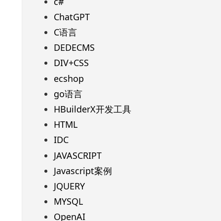
c#
ChatGPT
C语言
DEDECMS
DIV+CSS
ecshop
go语言
HBuilderX开发工具
HTML
IDC
JAVASCRIPT
Javascript案例
JQUERY
MYSQL
OpenAI