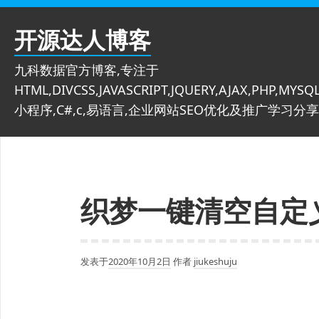
跳
至
开源达人博客
内
容
九科数据官方博客,专注于
HTML,DIVCSS,JAVASCRIPT,JQUERY,AJAX,PHP,MYSQL
小程序,C#,c,易语言,企业网站SEO优化及推广学习分享
织梦一键清空自定
发表于
2020年10月2日
作者
jiukeshuju