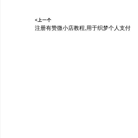
文
<上一个
章
上
注册有赞微小店教程,用于织梦个人支付
篇
导
文
航
章：