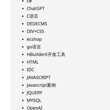
c#
ChatGPT
C语言
DEDECMS
DIV+CSS
ecshop
go语言
HBuilderX开发工具
HTML
IDC
JAVASCRIPT
Javascript案例
JQUERY
MYSQL
OpenAI