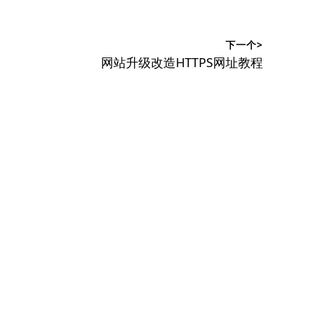
下一个>
下
网站升级改造HTTPS网址教程
篇
文
章：