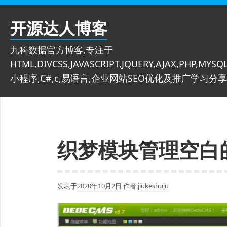
跳
至
开源达人博客
内
容
九科数据官方博客,专注于
HTML,DIVCSS,JAVASCRIPT,JQUERY,AJAX,PHP,MYSQL
小程序,C#,c,易语言,企业网站SEO优化及推广学习分享
织梦模块管理空白
发表于
2020年10月2日
作者
jiukeshuju