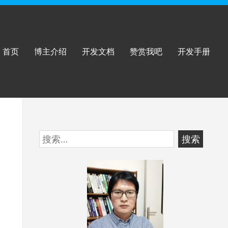
首页
博主介绍
开发文档
赞赏我吧
开发手册
跳
搜
至
索：
页
脚