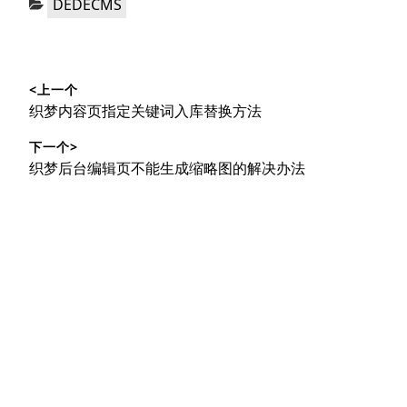
DEDECMS
类：
文
<上一个
章
上
织梦内容页指定关键词入库替换方法
导
篇
下一个>
文
航
下
织梦后台编辑页不能生成缩略图的解决办法
章：
篇
文
章：