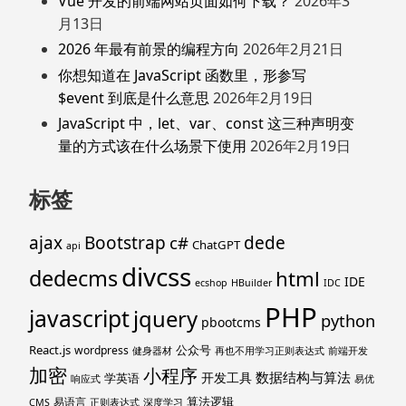
Vue 开发的前端网站页面如何下载？
2026年3
月13日
2026 年最有前景的编程方向
2026年2月21日
你想知道在 JavaScript 函数里，形参写
$event 到底是什么意思
2026年2月19日
JavaScript 中，let、var、const 这三种声明变
量的方式该在什么场景下使用
2026年2月19日
标签
ajax
Bootstrap
c#
dede
ChatGPT
api
divcss
dedecms
html
IDE
ecshop
HBuilder
IDC
PHP
javascript
jquery
python
pbootcms
React.js
公众号
wordpress
健身器材
再也不用学习正则表达式
前端开发
加密
小程序
数据结构与算法
开发工具
学英语
响应式
易优
算法逻辑
易语言
CMS
正则表达式
深度学习