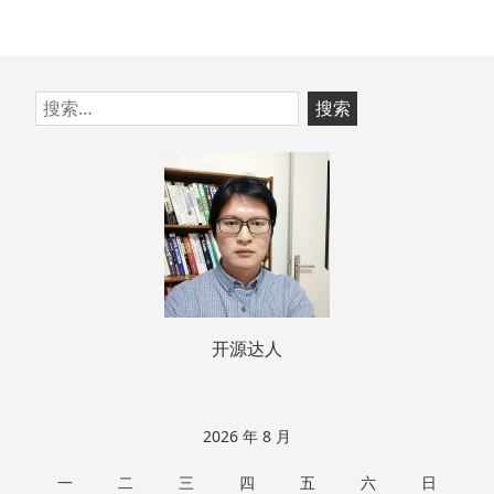
跳
搜
至
索：
页
脚
开源达人
2026 年 8 月
一
二
三
四
五
六
日