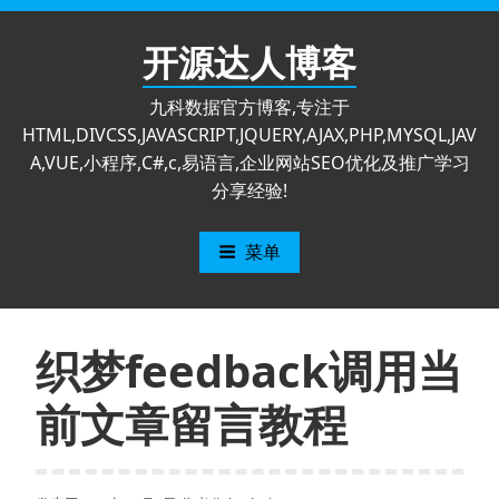
跳
至
开源达人博客
内
容
九科数据官方博客,专注于
HTML,DIVCSS,JAVASCRIPT,JQUERY,AJAX,PHP,MYSQL,JAV
A,VUE,小程序,C#,c,易语言,企业网站SEO优化及推广学习
分享经验!
菜单
织梦feedback调用当
前文章留言教程