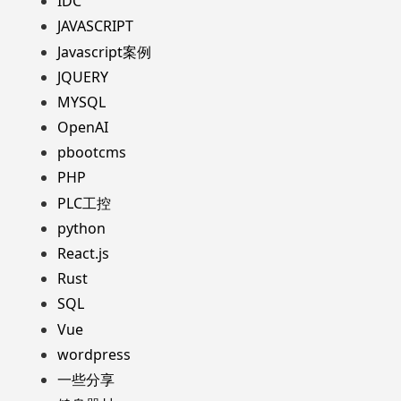
IDC
JAVASCRIPT
Javascript案例
JQUERY
MYSQL
OpenAI
pbootcms
PHP
PLC工控
python
React.js
Rust
SQL
Vue
wordpress
一些分享