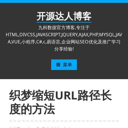
跳
至
开源达人博客
内
容
九科数据官方博客,专注于
HTML,DIVCSS,JAVASCRIPT,JQUERY,AJAX,PHP,MYSQL,JAV
A,VUE,小程序,C#,c,易语言,企业网站SEO优化及推广学习
分享经验!
菜单
织梦缩短URL路径长
度的方法