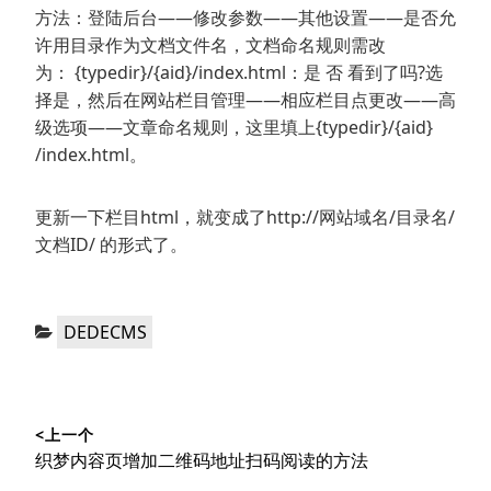
方法：登陆后台——修改参数——其他设置——是否允
许用目录作为文档文件名，文档命名规则需改
为： {typedir}/{aid}/index.html：是 否 看到了吗?选
择是，然后在网站栏目管理——相应栏目点更改——高
级选项——文章命名规则，这里填上{typedir}/{aid}
/index.html。
更新一下栏目html，就变成了http://网站域名/目录名/
文档ID/ 的形式了。
分
DEDECMS
类：
文
<上一个
章
上
织梦内容页增加二维码地址扫码阅读的方法
导
篇