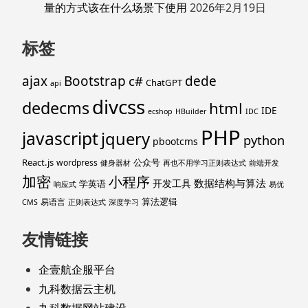
量的方式该在什么场景下使用
2026年2月19日
标签
ajax
Bootstrap
c#
dede
ChatGPT
api
divcss
dedecms
html
IDE
ecshop
HBuilder
IDC
PHP
javascript
jquery
python
pbootcms
React.js
公众号
wordpress
健身器材
再也不用学习正则表达式
前端开发
加密
小程序
数据结构与算法
开发工具
学英语
响应式
易优
算法逻辑
易语言
CMS
正则表达式
深度学习
友情链接
企壹航企服平台
九科数据云主机