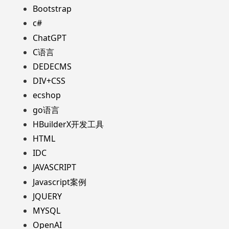
Bootstrap
c#
ChatGPT
C语言
DEDECMS
DIV+CSS
ecshop
go语言
HBuilderX开发工具
HTML
IDC
JAVASCRIPT
Javascript案例
JQUERY
MYSQL
OpenAI