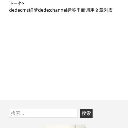
下一个>
文
航
下
dedecms织梦dede:channel标签里面调用文章列表
章：
篇
文
章：
跳
搜
至
索：
页