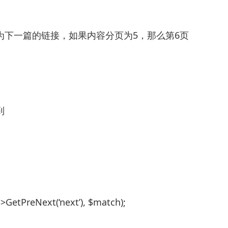
为下一篇的链接，如果内容分页为5，那么第6页
到
is->GetPreNext(‘next’), $match);