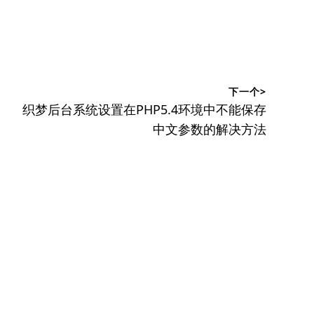
下一个>
下
织梦后台系统设置在PHP5.4环境中不能保存
篇
中文参数的解决方法
文
章：