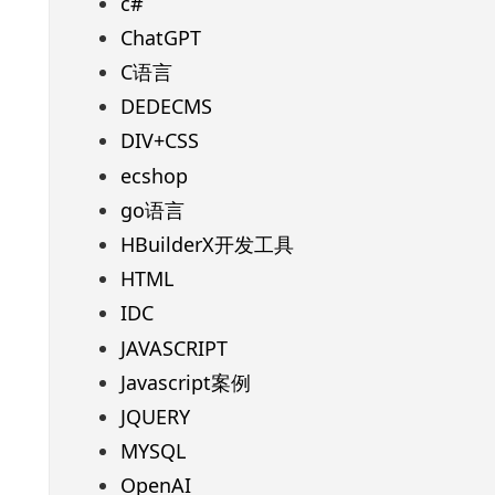
c#
ChatGPT
C语言
DEDECMS
DIV+CSS
ecshop
go语言
HBuilderX开发工具
HTML
IDC
JAVASCRIPT
Javascript案例
JQUERY
MYSQL
OpenAI