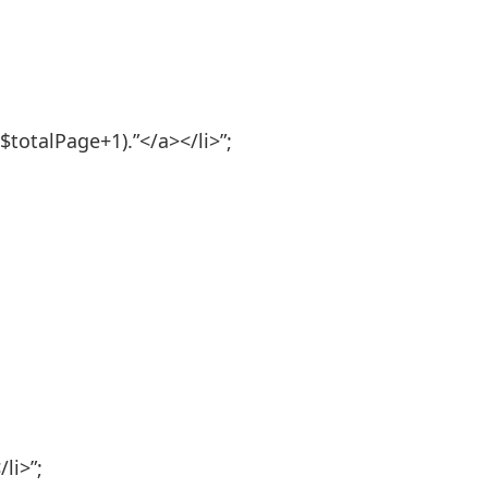
($totalPage+1).”</a></li>”;
li>”;