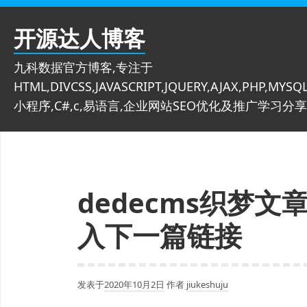
跳
至
开源达人博客
内
容
九科数据官方博客,专注于
HTML,DIVCSS,JAVASCRIPT,JQUERY,AJAX,PHP,MYSQL
小程序,C#,c,易语言,企业网站SEO优化及推广学习分享
dedecms织梦
入下一篇链接
发表于
2020年10月2日
作者
jiukeshuju