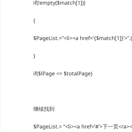
if(!empty($match[1]))
{
$PageList.=”<li><a href='{$match[1]}’>”.
}
if($lPage <= $totalPage)
继续找到
$PageList.= “<li><a href=’#’>下一页</a></