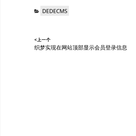
分
DEDECMS
类：
文
<上一个
章
上
织梦实现在网站顶部显示会员登录信息
篇
导
文
航
章：