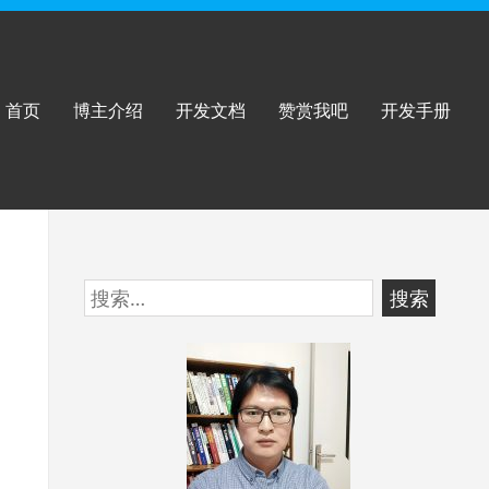
首页
博主介绍
开发文档
赞赏我吧
开发手册
跳
搜
至
索：
页
脚