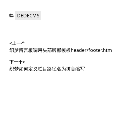
分
DEDECMS
类：
文
<上一个
章
上
织梦留言板调用头部脚部模板header/footer.htm
导
篇
下一个>
文
航
下
织梦如何定义栏目路径名为拼音缩写
章：
篇
文
章：