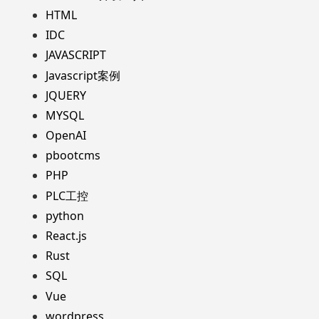
HTML
IDC
JAVASCRIPT
Javascript案例
JQUERY
MYSQL
OpenAI
pbootcms
PHP
PLC工控
python
React.js
Rust
SQL
Vue
wordpress