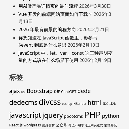
用AI做产品详情页的最佳流程
2026年3月30日
Vue 开发的前端网站页面如何下载？
2026年3
月13日
2026 年最有前景的编程方向
2026年2月21日
你想知道在 JavaScript 函数里，形参写
$event 到底是什么意思
2026年2月19日
JavaScript 中，let、var、const 这三种声明变
量的方式该在什么场景下使用
2026年2月19日
标签
ajax
Bootstrap
c#
dede
ChatGPT
api
divcss
dedecms
html
IDE
ecshop
HBuilder
IDC
PHP
javascript
jquery
python
pbootcms
React.js
公众号
wordpress
健身器材
再也不用学习正则表达式
前端开发