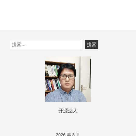
跳
搜
至
索：
页
脚
开源达人
2026 年 8 月