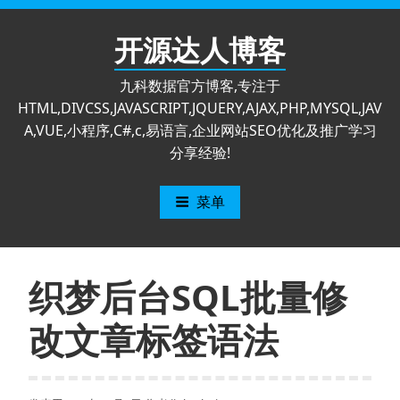
跳
至
开源达人博客
内
容
九科数据官方博客,专注于
HTML,DIVCSS,JAVASCRIPT,JQUERY,AJAX,PHP,MYSQL,JAV
A,VUE,小程序,C#,c,易语言,企业网站SEO优化及推广学习
分享经验!
菜单
织梦后台SQL批量修
改文章标签语法