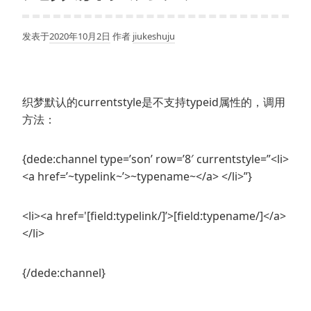
发表于
2020年10月2日
作者
jiukeshuju
织梦默认的currentstyle是不支持typeid属性的，调用
方法：
{dede:channel type=’son’ row=’8′ currentstyle=”<li>
<a href=’~typelink~’>~typename~</a> </li>”}
<li><a href='[field:typelink/]’>[field:typename/]</a>
</li>
{/dede:channel}