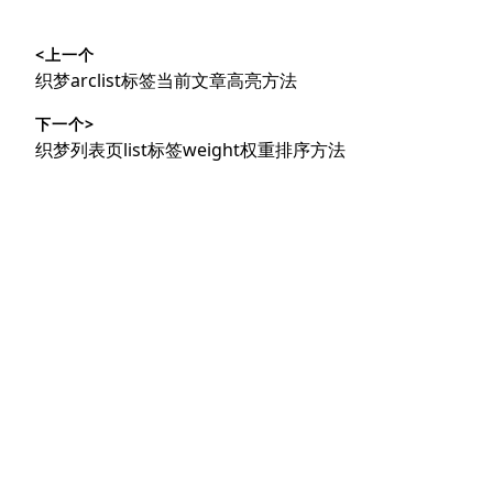
文
<上一个
章
上
织梦arclist标签当前文章高亮方法
导
篇
下一个>
文
航
下
织梦列表页list标签weight权重排序方法
章：
篇
文
章：