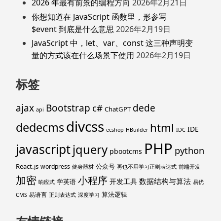
2026 年最有前景的编程方向
2026年2月21日
你想知道在 JavaScript 函数里，形参写
$event 到底是什么意思
2026年2月19日
JavaScript 中，let、var、const 这三种声明变
量的方式该在什么场景下使用
2026年2月19日
标签
ajax
Bootstrap
c#
dede
ChatGPT
api
divcss
dedecms
html
IDE
ecshop
HBuilder
IDC
PHP
javascript
jquery
python
pbootcms
React.js
公众号
wordpress
健身器材
再也不用学习正则表达式
前端开发
加密
小程序
数据结构与算法
开发工具
学英语
响应式
易优
算法逻辑
易语言
CMS
正则表达式
深度学习