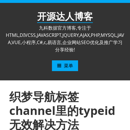
跳
至
开源达人博客
内
容
九科数据官方博客,专注于
HTML,DIVCSS,JAVASCRIPT,JQUERY,AJAX,PHP,MYSQL,JAV
A,VUE,小程序,C#,c,易语言,企业网站SEO优化及推广学习
分享经验!
菜单
织梦导航标签
channel里的typeid
无效解决方法