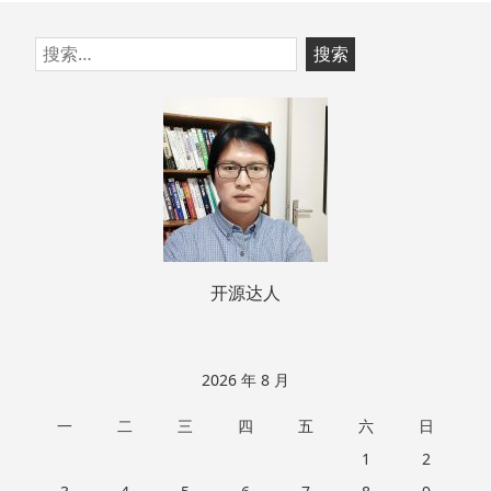
跳
搜
至
索：
页
脚
开源达人
2026 年 8 月
一
二
三
四
五
六
日
1
2