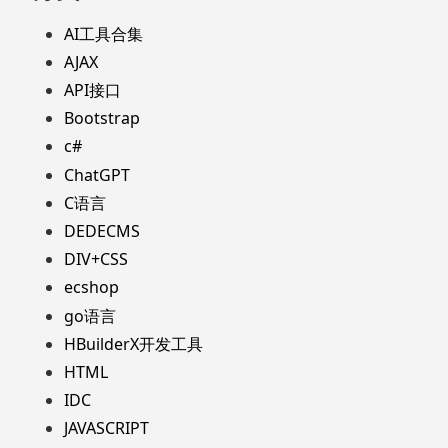
AI工具合集
AJAX
API接口
Bootstrap
c#
ChatGPT
C语言
DEDECMS
DIV+CSS
ecshop
go语言
HBuilderX开发工具
HTML
IDC
JAVASCRIPT