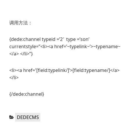
调用方法：
{dede:channel typeid =’2′ type =’son’
currentstyle=”<li><a href=’~typelink~’>~typename~
</a> </li>”}
<li><a href='[field:typelink/]’>[field:typename/]</a>
</li>
{/dede:channel}
分
DEDECMS
类：