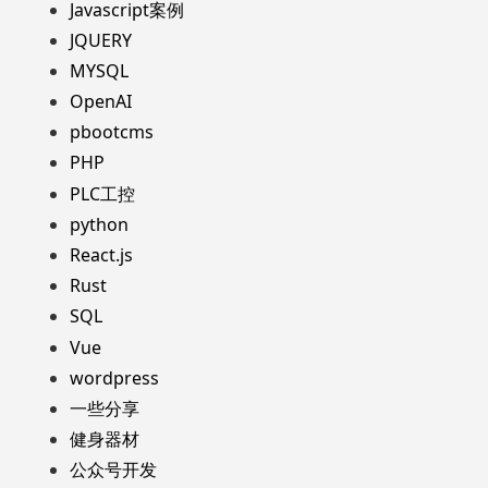
Javascript案例
JQUERY
MYSQL
OpenAI
pbootcms
PHP
PLC工控
python
React.js
Rust
SQL
Vue
wordpress
一些分享
健身器材
公众号开发