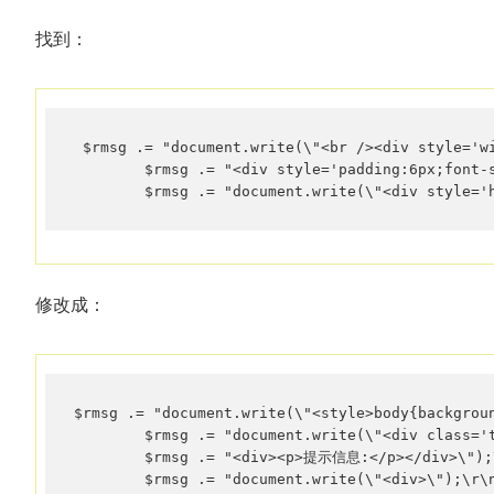
找到：
 $rmsg .= "document.write(\"<br /><div style='wi
        $rmsg .= "<div style='padding:6px;font-
        $rmsg .= "document.write(\"<div style='
修改成：
$rmsg .= "document.write(\"<style>body{backgrou
        $rmsg .= "document.write(\"<div class='t
        $rmsg .= "<div><p>提示信息:</p></div>\");\
        $rmsg .= "document.write(\"<div>\");\r\