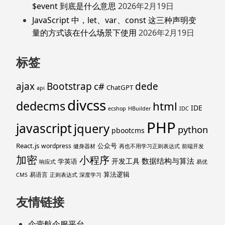
$event 到底是什么意思
2026年2月19日
JavaScript 中，let、var、const 这三种声明变
量的方式该在什么场景下使用
2026年2月19日
标签
ajax
Bootstrap
c#
dede
ChatGPT
api
divcss
dedecms
html
IDE
ecshop
HBuilder
IDC
PHP
javascript
jquery
python
pbootcms
React.js
公众号
wordpress
健身器材
再也不用学习正则表达式
前端开发
加密
小程序
数据结构与算法
开发工具
学英语
响应式
易优
算法逻辑
易语言
CMS
正则表达式
深度学习
友情链接
企壹航企服平台