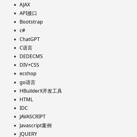
AJAX
API接口
Bootstrap
c#
ChatGPT
C语言
DEDECMS
DIV+CSS
ecshop
go语言
HBuilderX开发工具
HTML
IDC
JAVASCRIPT
Javascript案例
JQUERY