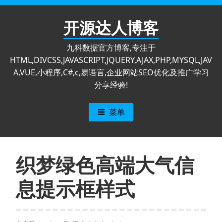
跳
至
开源达人博客
内
容
九科数据官方博客,专注于
HTML,DIVCSS,JAVASCRIPT,JQUERY,AJAX,PHP,MYSQL,JAV
A,VUE,小程序,C#,c,易语言,企业网站SEO优化及推广学习
分享经验!
菜单
织梦绿色高端大气信
息提示框样式