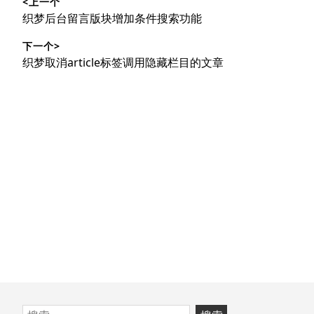
<上一个
章
上
织梦后台留言版块增加条件搜索功能
导
篇
下一个>
文
航
下
织梦取消article标签调用隐藏栏目的文章
章：
篇
文
章：
跳
搜