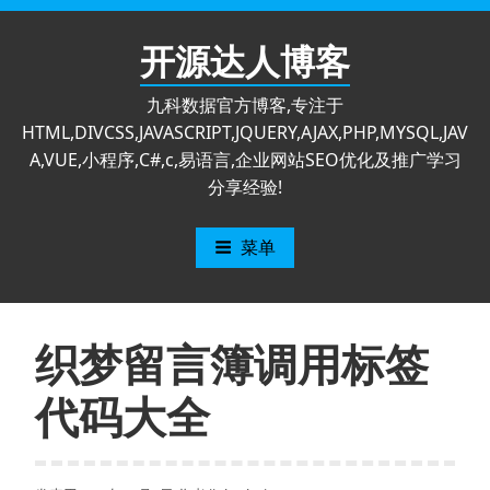
跳
至
开源达人博客
内
容
九科数据官方博客,专注于
HTML,DIVCSS,JAVASCRIPT,JQUERY,AJAX,PHP,MYSQL,JAV
A,VUE,小程序,C#,c,易语言,企业网站SEO优化及推广学习
分享经验!
菜单
织梦留言簿调用标签
代码大全