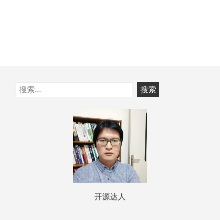
跳
搜
至
索：
页
脚
开源达人