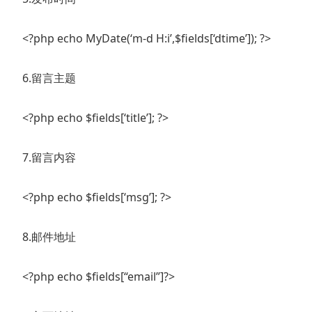
<?php echo MyDate(‘m-d H:i’,$fields[‘dtime’]); ?>
6.留言主题
<?php echo $fields[‘title’]; ?>
7.留言内容
<?php echo $fields[‘msg’]; ?>
8.邮件地址
<?php echo $fields[“email”]?>