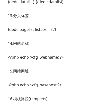
{dede:datalist} {/dede:datalist}
13.分页标签
{dede:pagelist listsize=’5’/}
14.网站名称
<?php echo $cfg_webname; ?>
15.网站网址
<?php echo $cfg_basehost;?>
16.模板路径(templets)