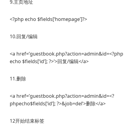
9.主页地址
<?php echo $fields[‘homepage’]?>
10.回复/编辑
<a href=’guestbook.php?action=admin&id=<?php
echo $fields[‘id’]; ?>’>回复/编辑</a>
11.删除
<a href=’guestbook.php?action=admin&id=<?
phpecho$fields[‘id’]; ?>&job=del’>删除</a>
12开始结束标签