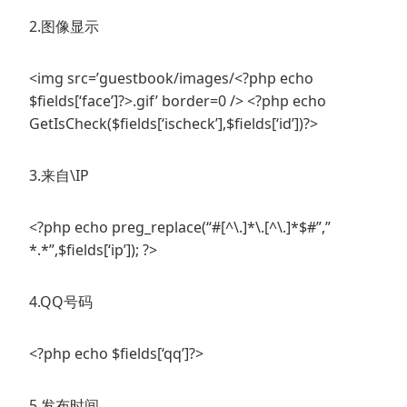
2.图像显示
<img src=’guestbook/images/<?php echo
$fields[‘face’]?>.gif’ border=0 /> <?php echo
GetIsCheck($fields[‘ischeck’],$fields[‘id’])?>
3.来自\IP
<?php echo preg_replace(“#[^\.]*\.[^\.]*$#”,”
*.*”,$fields[‘ip’]); ?>
4.QQ号码
<?php echo $fields[‘qq’]?>
5.发布时间