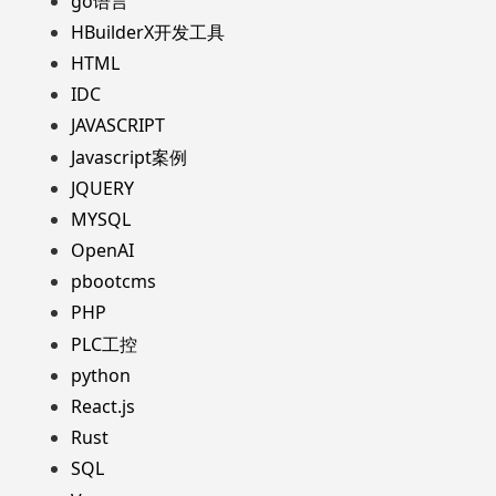
go语言
HBuilderX开发工具
HTML
IDC
JAVASCRIPT
Javascript案例
JQUERY
MYSQL
OpenAI
pbootcms
PHP
PLC工控
python
React.js
Rust
SQL