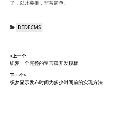
了，以此类推，非常简单。
分
DEDECMS
类：
文
<上一个
章
上
织梦一个完整的留言簿开发模板
导
篇
下一个>
文
航
下
织梦显示发布时间为多少时间前的实现方法
章：
篇
文
章：