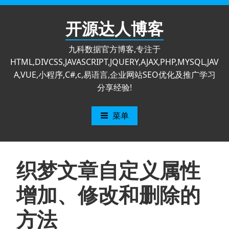
跳
至
开源达人博客
内
容
九科数据官方博客,专注于
HTML,DIVCSS,JAVASCRIPT,JQUERY,AJAX,PHP,MYSQL,JAV
A,VUE,小程序,C#,c,易语言,企业网站SEO优化及推广学习
分享经验!
菜单
织梦文章自定义属性
增加、修改和删除的
方法