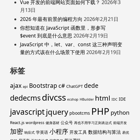
Vue 开发的前端网站页面如何下载？
2026年3
月13日
2026 年最有前景的编程方向
2026年2月21日
你想知道在 JavaScript 函数里，形参写
$event 到底是什么意思
2026年2月19日
JavaScript 中，let、var、const 这三种声明变
量的方式该在什么场景下使用
2026年2月19日
标签
ajax
Bootstrap
c#
dede
ChatGPT
api
divcss
dedecms
html
IDE
ecshop
HBuilder
IDC
PHP
javascript
jquery
python
pbootcms
React.js
公众号
wordpress
健身器材
再也不用学习正则表达式
前端开发
加密
小程序
数据结构与算法
开发工具
学英语
响应式
易优