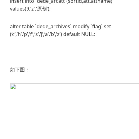
insert into `dede_arcatt`(sortid,att,attname)
values(9,’z’,’原创’);
alter table `dede_archives` modify `flag` set
(‘c’,’h’,’p’,’f’,’s’,’j’,’a’,’b’,’z’) default NULL;
如下图：