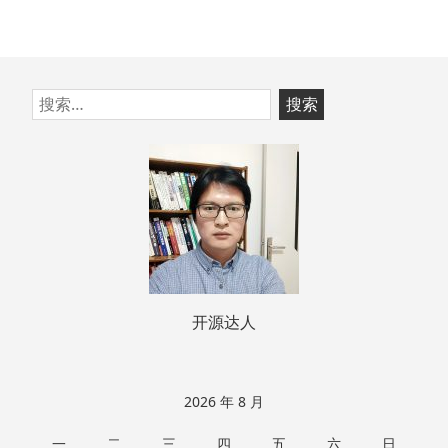
跳
搜
至
索：
页
脚
开源达人
2026 年 8 月
一
二
三
四
五
六
日