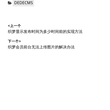
分
DEDECMS
类：
文
<上一个
章
上
织梦显示发布时间为多少时间前的实现方法
导
篇
下一个>
文
航
下
织梦会员前台无法上传图片的解决办法
章：
篇
文
章：