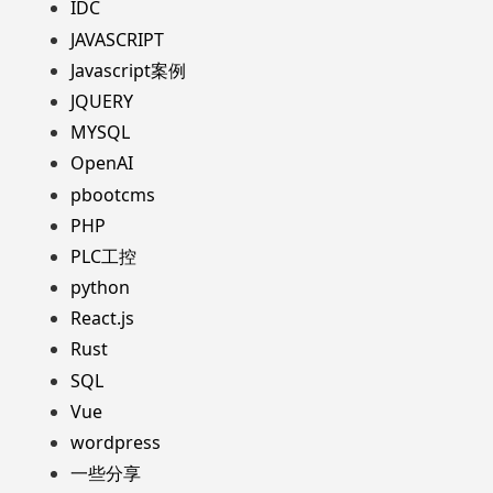
IDC
JAVASCRIPT
Javascript案例
JQUERY
MYSQL
OpenAI
pbootcms
PHP
PLC工控
python
React.js
Rust
SQL
Vue
wordpress
一些分享