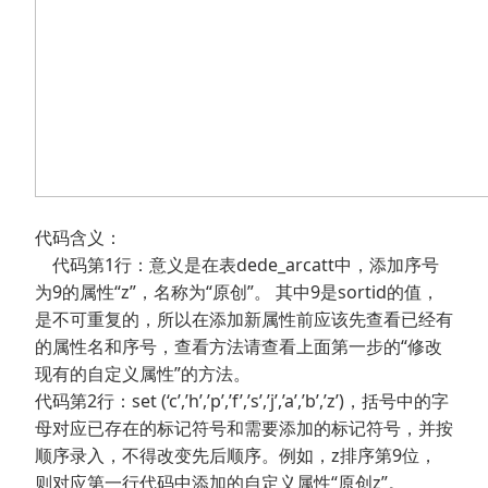
代码含义：
代码第1行：意义是在表dede_arcatt中，添加序号
为9的属性“z”，名称为“原创”。 其中9是sortid的值，
是不可重复的，所以在添加新属性前应该先查看已经有
的属性名和序号，查看方法请查看上面第一步的“修改
现有的自定义属性”的方法。
代码第2行：set (‘c’,’h’,’p’,’f’,’s’,’j’,’a’,’b’,’z’)，括号中的字
母对应已存在的标记符号和需要添加的标记符号，并按
顺序录入，不得改变先后顺序。例如，z排序第9位，
则对应第一行代码中添加的自定义属性“原创z”。