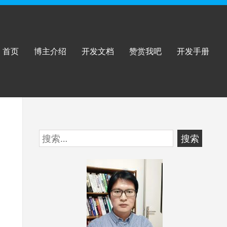
首页
博主介绍
开发文档
赞赏我吧
开发手册
跳
搜
至
索：
页
脚