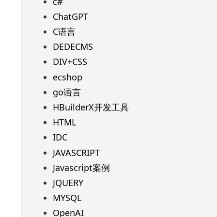
c#
ChatGPT
C语言
DEDECMS
DIV+CSS
ecshop
go语言
HBuilderX开发工具
HTML
IDC
JAVASCRIPT
Javascript案例
JQUERY
MYSQL
OpenAI