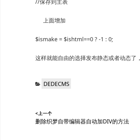
//保存到主表
上面增加
$ismake = $ishtml==0 ? -1 : 0;
这样就能自由的选择发布静态或者动态了
分
DEDECMS
类：
文
<上一个
章
上
删除织梦自带编辑器自动加DIV的方法
篇
导
文