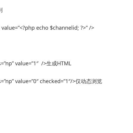
到
value=”<?php echo $channelid; ?>” />
ass=”np” value=”1″ />生成HTML
ass=”np” value=”0″ checked=”1″/>仅动态浏览