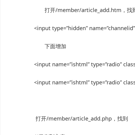
打开/member/article_add.htm，找
<input type=”hidden” name=”channelid” 
下面增加
<input name=”ishtml” type=”radio” cl
<input name=”ishtml” type=”radio” cl
打开/member/article_add.php，找到