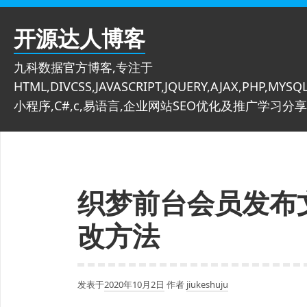
跳
至
开源达人博客
内
容
九科数据官方博客,专注于
HTML,DIVCSS,JAVASCRIPT,JQUERY,AJAX,PHP,MYSQL
小程序,C#,c,易语言,企业网站SEO优化及推广学习分享
织梦前台会员发布
改方法
发表于
2020年10月2日
作者
jiukeshuju