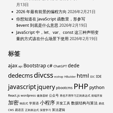
月13日
2026 年最有前景的编程方向
2026年2月21日
你想知道在 JavaScript 函数里，形参写
$event 到底是什么意思
2026年2月19日
JavaScript 中，let、var、const 这三种声明变
量的方式该在什么场景下使用
2026年2月19日
标签
ajax
Bootstrap
c#
dede
ChatGPT
api
divcss
dedecms
html
IDE
ecshop
HBuilder
IDC
PHP
javascript
jquery
python
pbootcms
React.js
公众号
wordpress
健身器材
再也不用学习正则表达式
前端开发
加密
小程序
数据结构与算法
开发工具
学英语
响应式
易优
算法逻辑
易语言
CMS
正则表达式
深度学习