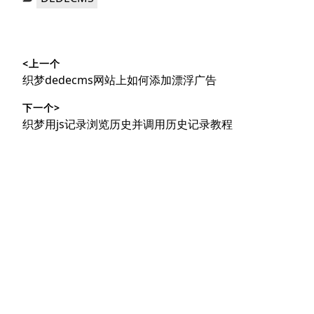
类：
文
<上一个
章
上
织梦dedecms网站上如何添加漂浮广告
导
篇
下一个>
文
航
下
织梦用js记录浏览历史并调用历史记录教程
章：
篇
文
章：