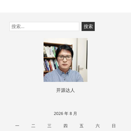
跳
搜
至
索：
页
脚
开源达人
2026 年 8 月
一
二
三
四
五
六
日