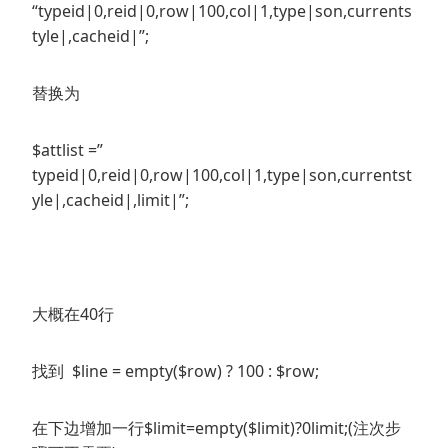
“typeid|0,reid|0,row|100,col|1,type|son,currents
tyle|,cacheid|”;
替换为
$attlist =”
typeid|0,reid|0,row|100,col|1,type|son,currentst
yle|,cacheid|,limit|”;
大概在40行
找到 $line = empty($row) ? 100 : $row;
在下边增加一行$limit=empty($limit)?0limit;(注次步