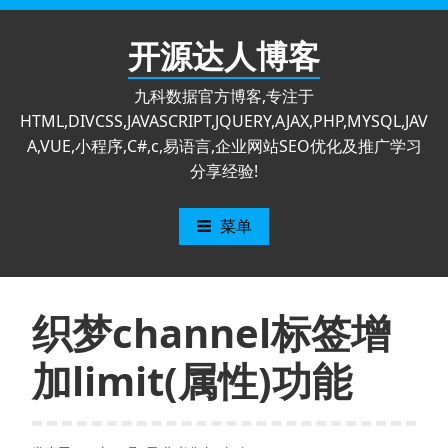
跳
至
开源达人博客
内
容
九科数据官方博客,专注于
HTML,DIVCSS,JAVASCRIPT,JQUERY,AJAX,PHP,MYSQL,JAV
A,VUE,小程序,C#,c,易语言,企业网站SEO优化及推广学习
分享经验!
菜单
织梦channel标签增
加limit(属性)功能