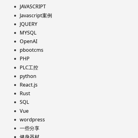
JAVASCRIPT
Javascript案例
JQUERY
MYSQL
OpenAI
pbootcms
PHP
PLC工控
python
React.js
Rust
SQL
Vue
wordpress
一些分享
健身器材