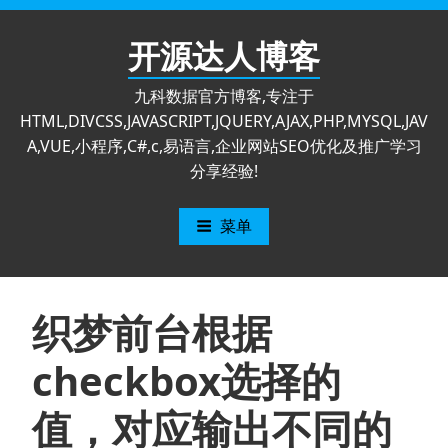
跳
至
开源达人博客
内
容
九科数据官方博客,专注于
HTML,DIVCSS,JAVASCRIPT,JQUERY,AJAX,PHP,MYSQL,JAV
A,VUE,小程序,C#,c,易语言,企业网站SEO优化及推广学习
分享经验!
菜单
织梦前台根据
checkbox选择的
值，对应输出不同的