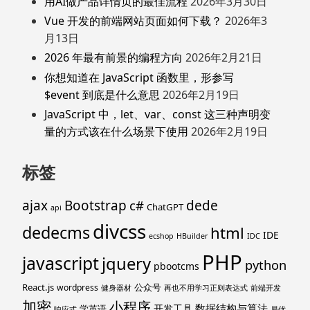
用AI做产品详情页的最佳流程
2026年3月30日
Vue 开发的前端网站页面如何下载？
2026年3
月13日
2026 年最有前景的编程方向
2026年2月21日
你想知道在 JavaScript 函数里，形参写
$event 到底是什么意思
2026年2月19日
JavaScript 中，let、var、const 这三种声明变
量的方式该在什么场景下使用
2026年2月19日
标签
ajax
Bootstrap
c#
dede
ChatGPT
api
divcss
dedecms
html
IDE
ecshop
HBuilder
IDC
PHP
javascript
jquery
python
pbootcms
React.js
公众号
wordpress
健身器材
再也不用学习正则表达式
前端开发
加密
小程序
数据结构与算法
开发工具
学英语
响应式
易优