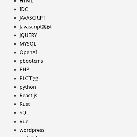
HTML
IDC
JAVASCRIPT
Javascript案例
JQUERY
MYSQL
OpenAI
pbootcms
PHP
PLC工控
python
React.js
Rust
SQL
Vue
wordpress