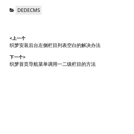
分
DEDECMS
类：
文
<上一个
章
上
织梦安装后台左侧栏目列表空白的解决办法
导
篇
下一个>
文
航
下
织梦首页导航菜单调用一二级栏目的方法
章：
篇
文
章：