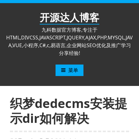
跳
至
开源达人博客
内
容
九科数据官方博客,专注于
HTML,DIVCSS,JAVASCRIPT,JQUERY,AJAX,PHP,MYSQL,JAV
A,VUE,小程序,C#,c,易语言,企业网站SEO优化及推广学习
分享经验!
菜单
织梦dedecms安装提
示dir如何解决