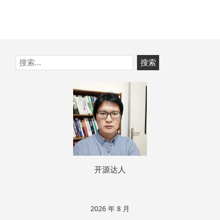
跳
搜
至
索：
页
脚
开源达人
2026 年 8 月