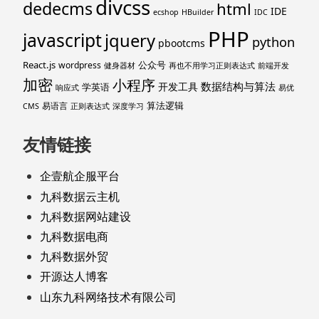
divcss
dedecms
html
IDE
ecshop
HBuilder
IDC
PHP
javascript
jquery
python
pbootcms
React.js
公众号
wordpress
健身器材
再也不用学习正则表达式
前端开发
加密
小程序
数据结构与算法
开发工具
学英语
响应式
易优
算法逻辑
易语言
CMS
正则表达式
深度学习
友情链接
企壹航企服平台
九科数据云主机
九科数据网站建设
九科数据电商
九科数据外贸
开源达人博客
山东九科网络技术有限公司