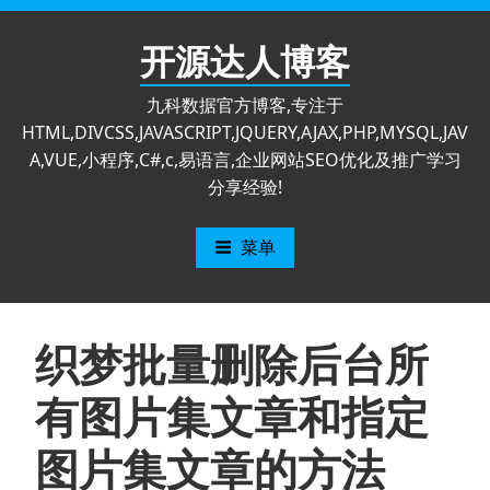
跳
至
开源达人博客
内
容
九科数据官方博客,专注于
HTML,DIVCSS,JAVASCRIPT,JQUERY,AJAX,PHP,MYSQL,JAV
A,VUE,小程序,C#,c,易语言,企业网站SEO优化及推广学习
分享经验!
菜单
织梦批量删除后台所
有图片集文章和指定
图片集文章的方法