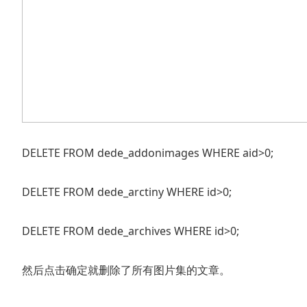
DELETE FROM dede_addonimages WHERE aid>0;
DELETE FROM dede_arctiny WHERE id>0;
DELETE FROM dede_archives WHERE id>0;
然后点击确定就删除了所有图片集的文章。