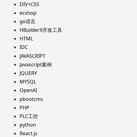
DIV+CSS
ecshop
go语言
HBuilderX开发工具
HTML
IDC
JAVASCRIPT
Javascript案例
JQUERY
MYSQL
OpenAI
pbootcms
PHP
PLC工控
python
React.js