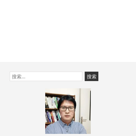
跳
搜
至
索：
页
脚