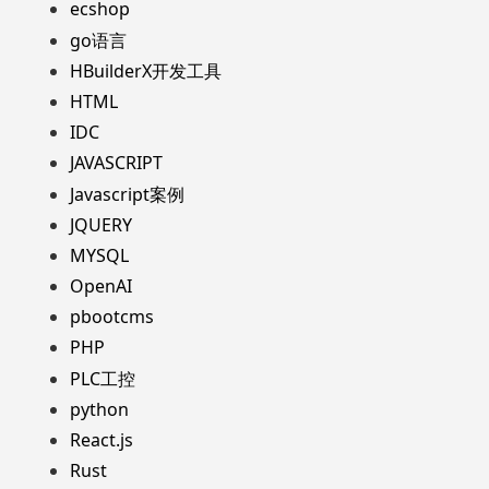
ecshop
go语言
HBuilderX开发工具
HTML
IDC
JAVASCRIPT
Javascript案例
JQUERY
MYSQL
OpenAI
pbootcms
PHP
PLC工控
python
React.js
Rust