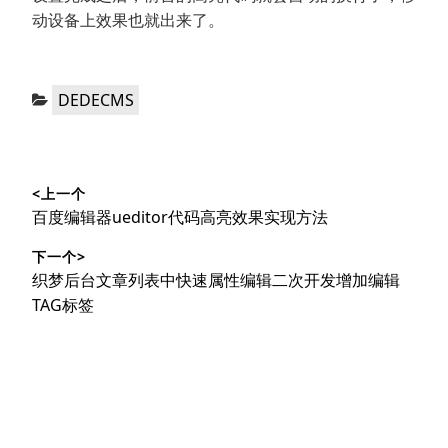
动设备上效果也就出来了。
分
DEDECMS
类：
文
<上一个
章
上
百度编辑器ueditor代码高亮效果实现方法
导
篇
下一个>
文
航
下
织梦后台文章列表中快速属性编辑二次开发增加编辑
章：
篇
TAG标签
文
章：