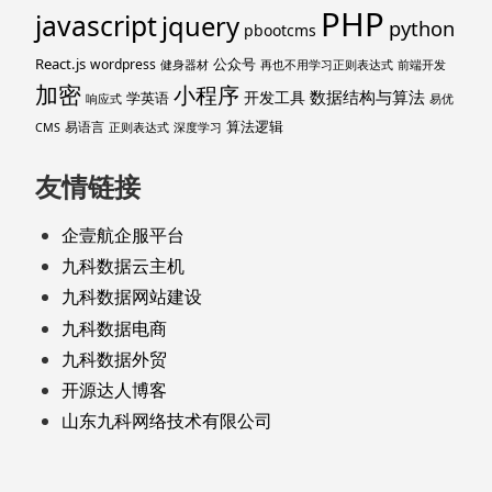
PHP
javascript
jquery
python
pbootcms
React.js
公众号
wordpress
健身器材
再也不用学习正则表达式
前端开发
加密
小程序
数据结构与算法
开发工具
学英语
响应式
易优
算法逻辑
易语言
CMS
正则表达式
深度学习
友情链接
企壹航企服平台
九科数据云主机
九科数据网站建设
九科数据电商
九科数据外贸
开源达人博客
山东九科网络技术有限公司