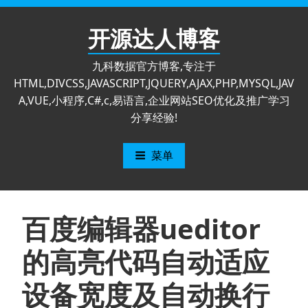
跳
至
开源达人博客
内
容
九科数据官方博客,专注于
HTML,DIVCSS,JAVASCRIPT,JQUERY,AJAX,PHP,MYSQL,JAV
A,VUE,小程序,C#,c,易语言,企业网站SEO优化及推广学习
分享经验!
菜单
百度编辑器ueditor
的高亮代码自动适应
设备宽度及自动换行