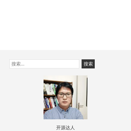
跳
搜
至
索：
页
脚
开源达人