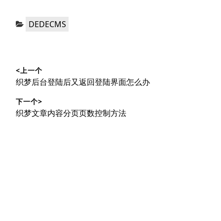
分
DEDECMS
类：
文
<上一个
章
上
织梦后台登陆后又返回登陆界面怎么办
导
篇
下一个>
文
航
下
织梦文章内容分页页数控制方法
章：
篇
文
章：