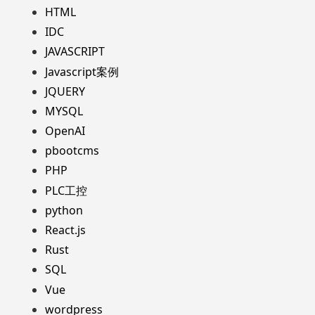
HTML
IDC
JAVASCRIPT
Javascript案例
JQUERY
MYSQL
OpenAI
pbootcms
PHP
PLC工控
python
React.js
Rust
SQL
Vue
wordpress