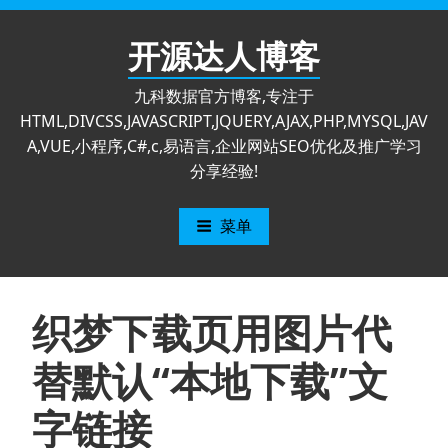
跳
至
开源达人博客
内
容
九科数据官方博客,专注于
HTML,DIVCSS,JAVASCRIPT,JQUERY,AJAX,PHP,MYSQL,JAV
A,VUE,小程序,C#,c,易语言,企业网站SEO优化及推广学习
分享经验!
菜单
织梦下载页用图片代
替默认“本地下载”文
字链接