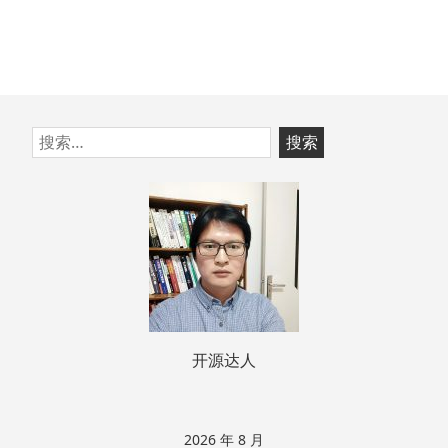
跳
搜
至
索：
页
脚
开源达人
2026 年 8 月