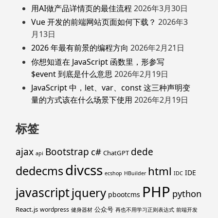
用AI做产品详情页的最佳流程
2026年3月30日
Vue 开发的前端网站页面如何下载？
2026年3
月13日
2026 年最有前景的编程方向
2026年2月21日
你想知道在 JavaScript 函数里，形参写
$event 到底是什么意思
2026年2月19日
JavaScript 中，let、var、const 这三种声明变
量的方式该在什么场景下使用
2026年2月19日
标签
ajax
Bootstrap
c#
dede
ChatGPT
api
divcss
dedecms
html
IDE
ecshop
HBuilder
IDC
PHP
javascript
jquery
python
pbootcms
React.js
公众号
wordpress
健身器材
再也不用学习正则表达式
前端开发