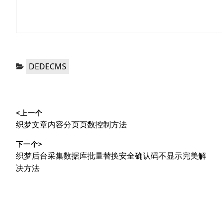
分
DEDECMS
类：
文
<上一个
章
上
织梦文章内容分页页数控制方法
导
篇
下一个>
文
航
下
织梦后台采集数据库批量替换安全确认码不显示完美解
章：
篇
决方法
文
章：