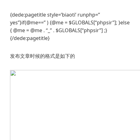
{dede:pagetitle style=’biaoti’ runphp=”
yes”}if(@me==” ) {@me = $GLOBALS[“phpsir”]; }else
{ @me = @me . “_” . $GLOBALS[“phpsir”] ;}
{/dede:pagetitle}
发布文章时候的格式是如下的