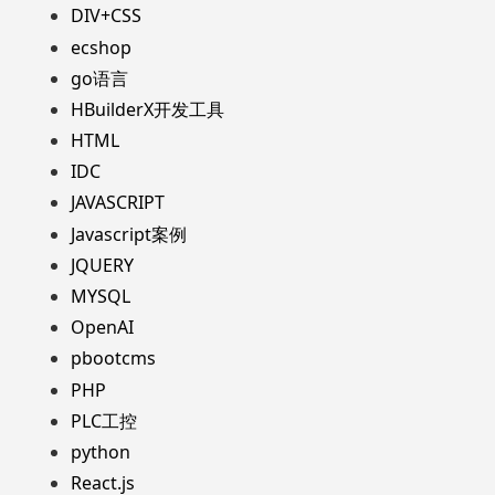
DIV+CSS
ecshop
go语言
HBuilderX开发工具
HTML
IDC
JAVASCRIPT
Javascript案例
JQUERY
MYSQL
OpenAI
pbootcms
PHP
PLC工控
python
React.js