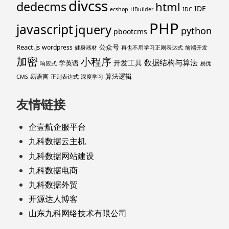
divcss
dedecms
html
IDE
ecshop
HBuilder
IDC
PHP
javascript
jquery
python
pbootcms
React.js
公众号
wordpress
健身器材
再也不用学习正则表达式
前端开发
加密
小程序
数据结构与算法
开发工具
学英语
响应式
易优
算法逻辑
易语言
CMS
正则表达式
深度学习
友情链接
企壹航企服平台
九科数据云主机
九科数据网站建设
九科数据电商
九科数据外贸
开源达人博客
山东九科网络技术有限公司