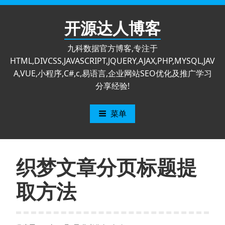
跳
至
开源达人博客
内
容
九科数据官方博客,专注于
HTML,DIVCSS,JAVASCRIPT,JQUERY,AJAX,PHP,MYSQL,JAV
A,VUE,小程序,C#,c,易语言,企业网站SEO优化及推广学习
分享经验!
菜单
织梦文章分页标题提
取方法