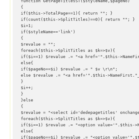
function GetPageTitlesST($styleName,$pageNo)

{

if($this->TotalPage==1){ return ""; }

if(count($this->SplitTitles)==0){ return ""; }

$i=1;

if($styleName=='link')

{

$revalue = "";

foreach($this->SplitTitles as $k=>$v){

if($i==1) $revalue .= "<a href='".$this->NameFir
else{

if($pageNo==$i) $revalue .= " $v \r\n";

else $revalue .= "<a href='".$this->NameFirst."_
}

$i++;

}

}else

{

$revalue = "<select id='dedepagetitles' onchange
foreach($this->SplitTitles as $k=>$v){

if($i==1) $revalue .= "<option value='".$this->
else{

if($pageNo==$i) $revalue .= "<option value='".$