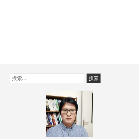
跳
搜
至
索：
页
脚