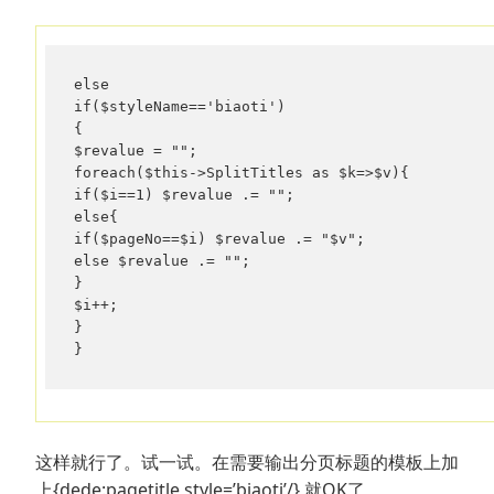
else

if($styleName=='biaoti')

{

$revalue = "";

foreach($this->SplitTitles as $k=>$v){

if($i==1) $revalue .= "";

else{

if($pageNo==$i) $revalue .= "$v";

else $revalue .= "";

}

$i++;

}

}
这样就行了。试一试。在需要输出分页标题的模板上加
上{dede:pagetitle style=’biaoti’/} 就OK了。