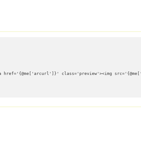
<a href='{@me['arcurl']}' class='preview'><img src='{@m