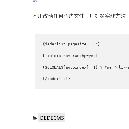
不用改动任何程序文件，用标签实现方法
{dede:list pagesize='10'}

[field:array runphp=yes]

($GLOBALS[autoindex]==1) ? @me="<li>
{/dede:list}
分
DEDECMS
类：