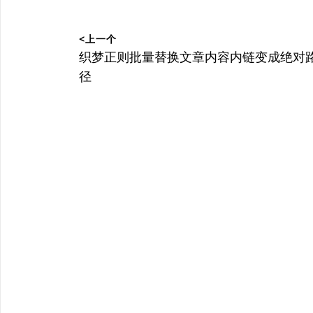
文
<上一个
章
上
织梦正则批量替换文章内容内链变成绝对
篇
径
导
文
航
章：