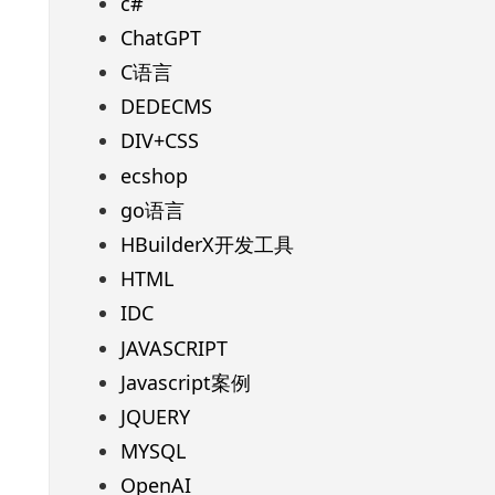
c#
ChatGPT
C语言
DEDECMS
DIV+CSS
ecshop
go语言
HBuilderX开发工具
HTML
IDC
JAVASCRIPT
Javascript案例
JQUERY
MYSQL
OpenAI