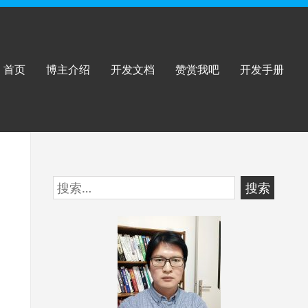
首页
博主介绍
开发文档
赞赏我吧
开发手册
跳
搜
至
索：
页
脚