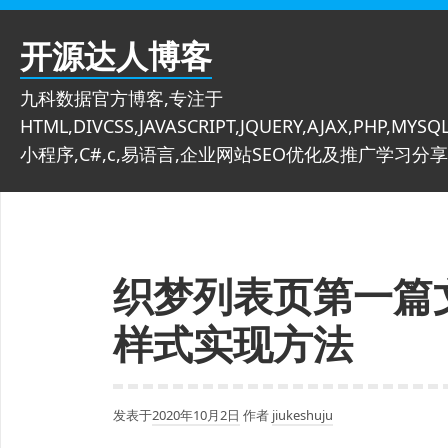
跳
至
开源达人博客
内
容
九科数据官方博客,专注于
HTML,DIVCSS,JAVASCRIPT,JQUERY,AJAX,PHP,MYSQL
小程序,C#,c,易语言,企业网站SEO优化及推广学习分享
织梦列表页第一篇
样式实现方法
发表于
2020年10月2日
作者
jiukeshuju