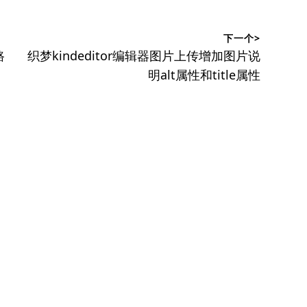
下一个>
下
路
织梦kindeditor编辑器图片上传增加图片说
篇
明alt属性和title属性
文
章：