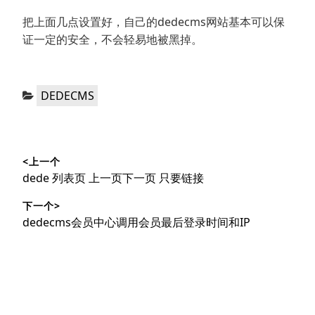
把上面几点设置好，自己的dedecms网站基本可以保
证一定的安全，不会轻易地被黑掉。
分
DEDECMS
类：
文
<上一个
章
上
dede 列表页 上一页下一页 只要链接
导
篇
下一个>
文
航
下
dedecms会员中心调用会员最后登录时间和IP
章：
篇
文
章：