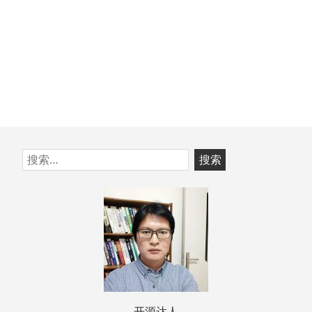
跳
搜
至
索：
页
脚
开源达人