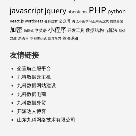
PHP
javascript
jquery
python
pbootcms
React.js
公众号
wordpress
健身器材
再也不用学习正则表达式
前端开发
加密
小程序
数据结构与算法
开发工具
学英语
响应式
易优
算法逻辑
易语言
CMS
正则表达式
深度学习
友情链接
企壹航企服平台
九科数据云主机
九科数据网站建设
九科数据电商
九科数据外贸
开源达人博客
山东九科网络技术有限公司