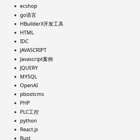
ecshop
go语言
HBuilderX开发工具
HTML
IDC
JAVASCRIPT
Javascript案例
JQUERY
MYSQL
OpenAI
pbootcms
PHP
PLC工控
python
React.js
Rust