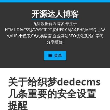
跳
至
开源达人博客
内
容
九科数据官方博客,专注于
HTML,DIVCSS,JAVASCRIPT,JQUERY,AJAX,PHP,MYSQL,JAV
A,VUE,小程序,C#,c,易语言,企业网站SEO优化及推广学习
分享经验!
菜单
关于给织梦dedecms
几条重要的安全设置
提醒