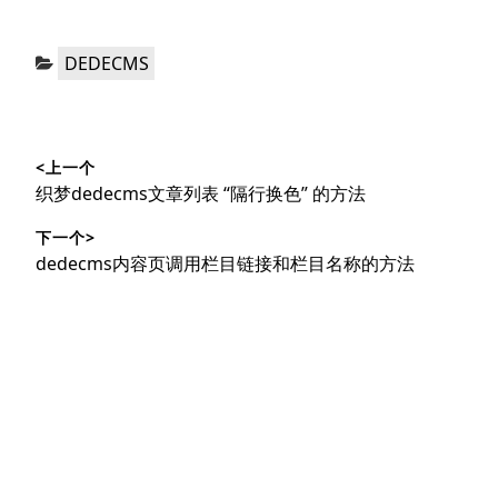
分
DEDECMS
类：
文
<上一个
章
上
织梦dedecms文章列表 “隔行换色” 的方法
导
篇
下一个>
文
航
下
dedecms内容页调用栏目链接和栏目名称的方法
章：
篇
文
章：