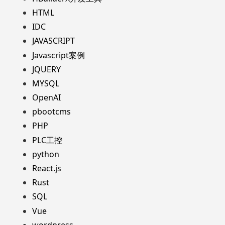
HTML
IDC
JAVASCRIPT
Javascript案例
JQUERY
MYSQL
OpenAI
pbootcms
PHP
PLC工控
python
React.js
Rust
SQL
Vue
wordpress