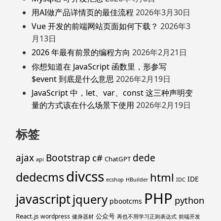
用AI做产品详情页的最佳流程
2026年3月30日
Vue 开发的前端网站页面如何下载？
2026年3
月13日
2026 年最有前景的编程方向
2026年2月21日
你想知道在 JavaScript 函数里，形参写
$event 到底是什么意思
2026年2月19日
JavaScript 中，let、var、const 这三种声明变
量的方式该在什么场景下使用
2026年2月19日
标签
ajax
Bootstrap
c#
dede
ChatGPT
api
divcss
dedecms
html
IDE
ecshop
HBuilder
IDC
PHP
javascript
jquery
python
pbootcms
React.js
公众号
wordpress
健身器材
再也不用学习正则表达式
前端开发