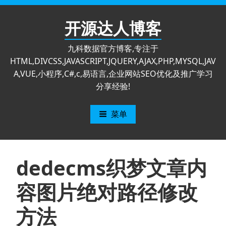
跳
至
开源达人博客
内
容
九科数据官方博客,专注于
HTML,DIVCSS,JAVASCRIPT,JQUERY,AJAX,PHP,MYSQL,JAV
A,VUE,小程序,C#,c,易语言,企业网站SEO优化及推广学习
分享经验!
菜单
dedecms织梦文章内
容图片绝对路径修改
方法