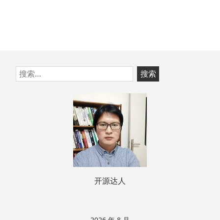
跳
搜
至
索：
页
脚
开源达人
2026 年 8 月