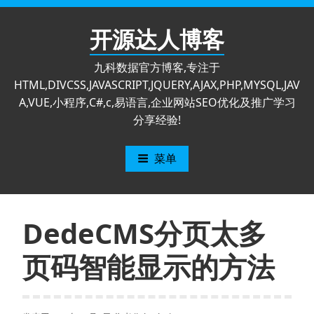
跳
至
开源达人博客
内
容
九科数据官方博客,专注于
HTML,DIVCSS,JAVASCRIPT,JQUERY,AJAX,PHP,MYSQL,JAV
A,VUE,小程序,C#,c,易语言,企业网站SEO优化及推广学习
分享经验!
菜单
DedeCMS分页太多
页码智能显示的方法