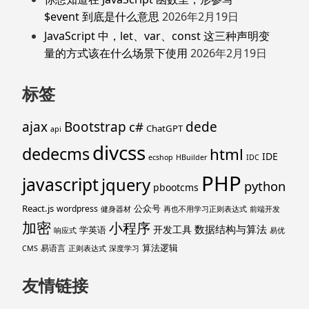
$event 到底是什么意思
2026年2月19日
JavaScript 中，let、var、const 这三种声明变
量的方式该在什么场景下使用
2026年2月19日
标签
ajax
Bootstrap
c#
dede
ChatGPT
api
divcss
dedecms
html
IDE
ecshop
HBuilder
IDC
PHP
javascript
jquery
python
pbootcms
React.js
公众号
wordpress
健身器材
再也不用学习正则表达式
前端开发
加密
小程序
数据结构与算法
开发工具
学英语
响应式
易优
算法逻辑
易语言
CMS
正则表达式
深度学习
友情链接