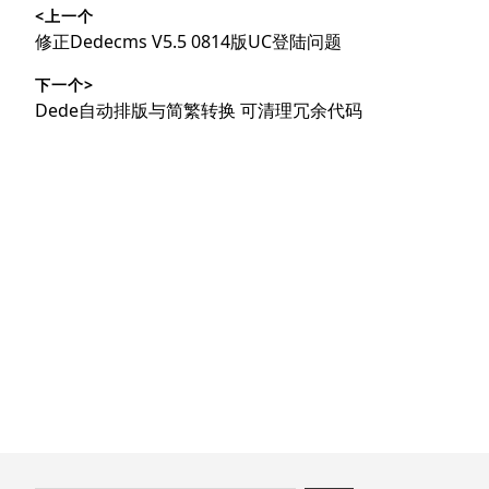
<上一个
章
上
修正Dedecms V5.5 0814版UC登陆问题
导
篇
下一个>
文
航
下
Dede自动排版与简繁转换 可清理冗余代码
章：
篇
文
章：