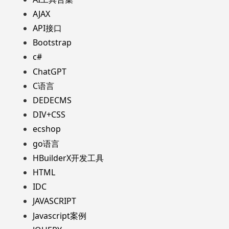
AJAX
API接口
Bootstrap
c#
ChatGPT
C语言
DEDECMS
DIV+CSS
ecshop
go语言
HBuilderX开发工具
HTML
IDC
JAVASCRIPT
Javascript案例