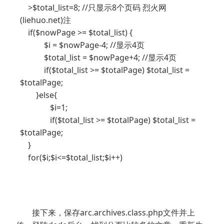
>$total_list=8; //只显示8个页码 烈火网
(liehuo.net)注
if($nowPage >= $total_list) {
$i = $nowPage-4; //显示4页
$total_list = $nowPage+4; //显示4页
if($total_list >= $totalPage) $total_list =
$totalPage;
}else{
$i=1;
if($total_list >= $totalPage) $total_list =
$totalPage;
}
for($i;$i<=$total_list;$i++)
接下来，保存arc.archives.class.php文件并上