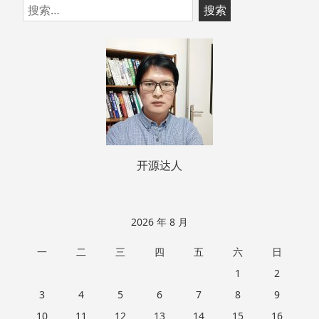
跳
搜
至
索：
页
脚
开源达人
2026 年 8 月
一
二
三
四
五
六
日
1
2
3
4
5
6
7
8
9
10
11
12
13
14
15
16