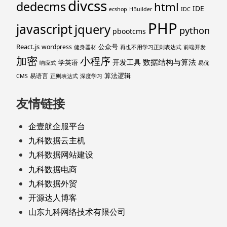
divcss
dedecms
html
IDE
ecshop
HBuilder
IDC
PHP
javascript
jquery
python
pbootcms
React.js
公众号
wordpress
健身器材
再也不用学习正则表达式
前端开发
加密
小程序
数据结构与算法
开发工具
学英语
响应式
易优
算法逻辑
易语言
CMS
正则表达式
深度学习
友情链接
企壹航企服平台
九科数据云主机
九科数据网站建设
九科数据电商
九科数据外贸
开源达人博客
山东九科网络技术有限公司