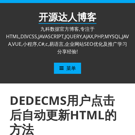
跳
至
开源达人博客
内
容
九科数据官方博客,专注于
HTML,DIVCSS,JAVASCRIPT,JQUERY,AJAX,PHP,MYSQL,JAV
A,VUE,小程序,C#,c,易语言,企业网站SEO优化及推广学习
分享经验!
菜单
DEDECMS用户点击
后自动更新HTML的
方法