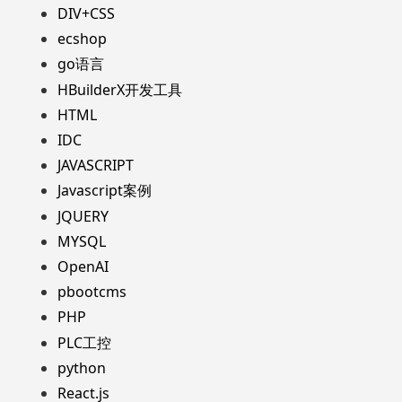
DIV+CSS
ecshop
go语言
HBuilderX开发工具
HTML
IDC
JAVASCRIPT
Javascript案例
JQUERY
MYSQL
OpenAI
pbootcms
PHP
PLC工控
python
React.js