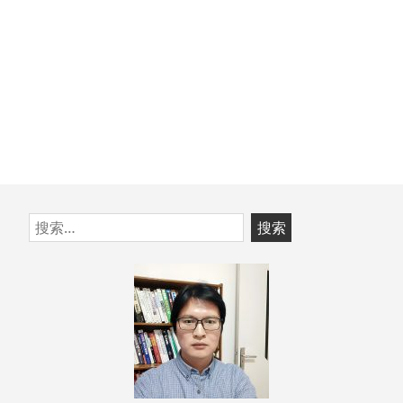
跳
搜
至
索：
页
脚