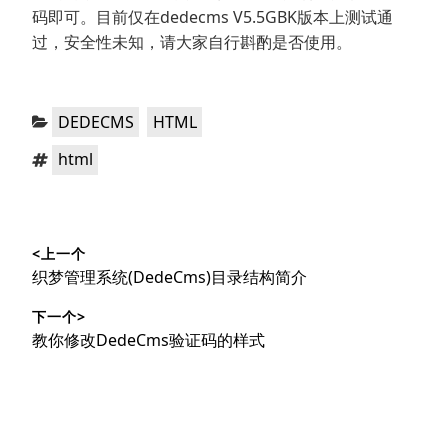
码即可。目前仅在dedecms V5.5GBK版本上测试通
过，安全性未知，请大家自行斟酌是否使用。
分
，
DEDECMS
HTML
类：
标
html
签：
文
<上一个
章
上
织梦管理系统(DedeCms)目录结构简介
导
篇
下一个>
文
航
下
教你修改DedeCms验证码的样式
章：
篇
文
章：