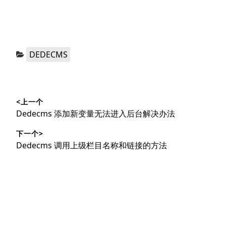
分
DEDECMS
类：
文
<上一个
章
上
Dedecms 添加新变量无法进入后台解决办法
导
篇
下一个>
文
航
下
Dedecms 调用上级栏目名称和链接的方法
章：
篇
文
章：