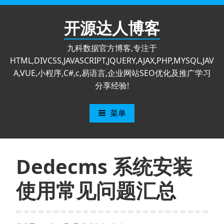
跳
至
开源达人博客
内
容
九科数据官方博客,专注于
HTML,DIVCSS,JAVASCRIPT,JQUERY,AJAX,PHP,MYSQL,JAV
A,VUE,小程序,C#,c,易语言,企业网站SEO优化及推广学习
分享经验!
菜单
Dedecms 系统安装
使用常见问题汇总