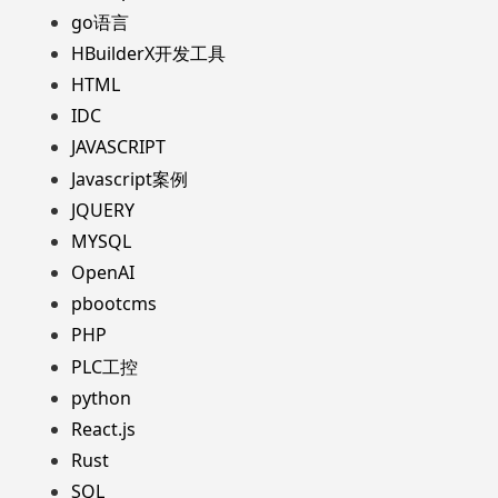
go语言
HBuilderX开发工具
HTML
IDC
JAVASCRIPT
Javascript案例
JQUERY
MYSQL
OpenAI
pbootcms
PHP
PLC工控
python
React.js
Rust
SQL