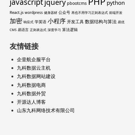
PHP
javascript
jquery
python
pbootcms
React.js
公众号
wordpress
健身器材
再也不用学习正则表达式
前端开发
加密
小程序
数据结构与算法
开发工具
学英语
响应式
易优
算法逻辑
易语言
CMS
正则表达式
深度学习
友情链接
企壹航企服平台
九科数据云主机
九科数据网站建设
九科数据电商
九科数据外贸
开源达人博客
山东九科网络技术有限公司