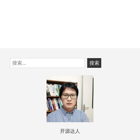
跳
搜
至
索：
页
脚
开源达人