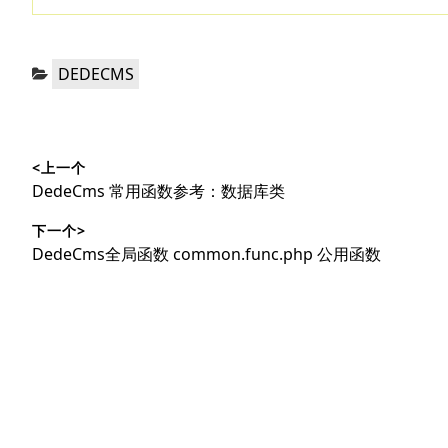
分
DEDECMS
类：
文
<上一个
章
上
DedeCms 常用函数参考：数据库类
导
篇
下一个>
文
航
下
DedeCms全局函数 common.func.php 公用函数
章：
篇
文
章：