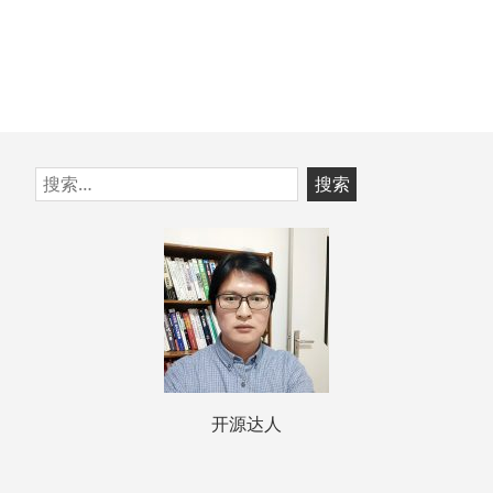
跳
搜
至
索：
页
脚
开源达人