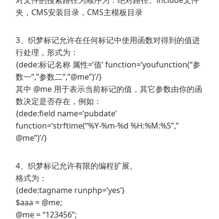
对文件的搜索路径为顺序为：绝对路径、include文件
夹，CMS安装目录，CMS主模板目录
3、织梦标记允许在任何标记中使用函数对得到的值进
行处理，形式为：
{dede:标记名称 属性=’值’ function=’youfunction(“参
数一”,”参数二”,”@me”)’/}
其中 @me 用于表示当前标记的值，其它参数由你的函
数决定是否存在，例如：
{dede:field name=’pubdate’
function=’strftime(“%Y-%m-%d %H:%M:%S”,”
@me”)’/}
4、织梦标记允许有限的编程扩展。
格式为：
{dede:tagname runphp=’yes’}
$aaa = @me;
@me = “123456”;