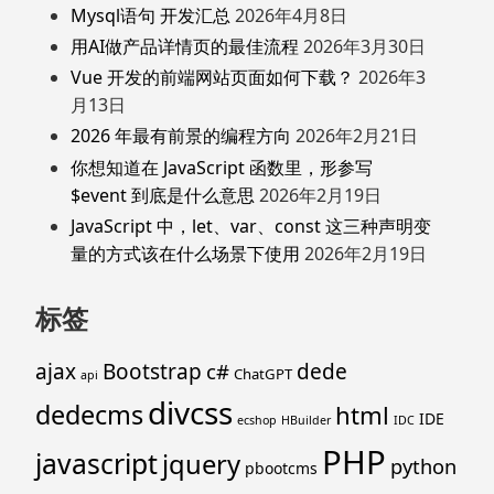
Mysql语句 开发汇总
2026年4月8日
用AI做产品详情页的最佳流程
2026年3月30日
Vue 开发的前端网站页面如何下载？
2026年3
月13日
2026 年最有前景的编程方向
2026年2月21日
你想知道在 JavaScript 函数里，形参写
$event 到底是什么意思
2026年2月19日
JavaScript 中，let、var、const 这三种声明变
量的方式该在什么场景下使用
2026年2月19日
标签
ajax
Bootstrap
c#
dede
ChatGPT
api
divcss
dedecms
html
IDE
ecshop
HBuilder
IDC
PHP
javascript
jquery
python
pbootcms