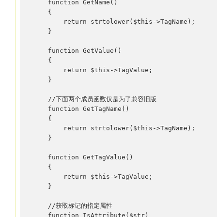
    function GetName()

    {

        return strtolower($this->TagName);

    }

    function GetValue()

    {

        return $this->TagValue;

    }

    //下面两个成员函数仅是为了兼容旧版

    function GetTagName()

    {

        return strtolower($this->TagName);

    }

    function GetTagValue()

    {

        return $this->TagValue;

    }

    //获取标记的指定属性

    function IsAttribute($str)
