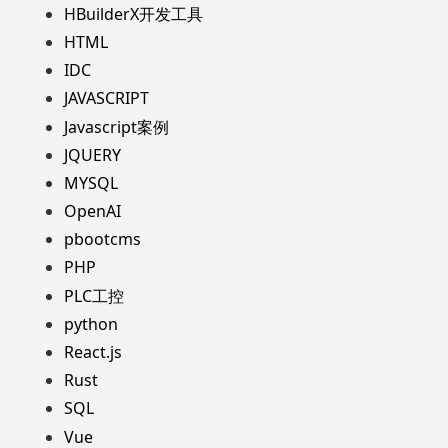
HBuilderX开发工具
HTML
IDC
JAVASCRIPT
Javascript案例
JQUERY
MYSQL
OpenAI
pbootcms
PHP
PLC工控
python
React.js
Rust
SQL
Vue