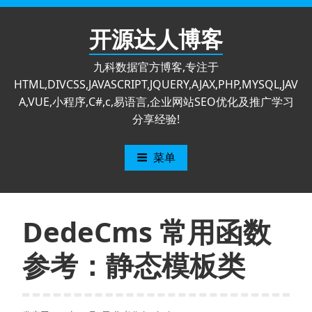
跳
至
开源达人博客
内
容
九科数据官方博客,专注于
HTML,DIVCSS,JAVASCRIPT,JQUERY,AJAX,PHP,MYSQL,JAV
A,VUE,小程序,C#,c,易语言,企业网站SEO优化及推广学习
分享经验!
菜单
DedeCms 常用函数
参考：静态模板类