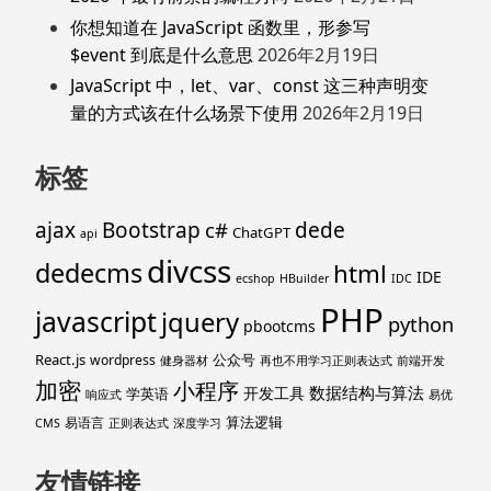
你想知道在 JavaScript 函数里，形参写
$event 到底是什么意思
2026年2月19日
JavaScript 中，let、var、const 这三种声明变
量的方式该在什么场景下使用
2026年2月19日
标签
ajax
Bootstrap
c#
dede
ChatGPT
api
divcss
dedecms
html
IDE
ecshop
HBuilder
IDC
PHP
javascript
jquery
python
pbootcms
React.js
公众号
wordpress
健身器材
再也不用学习正则表达式
前端开发
加密
小程序
数据结构与算法
开发工具
学英语
响应式
易优
算法逻辑
易语言
CMS
正则表达式
深度学习
友情链接