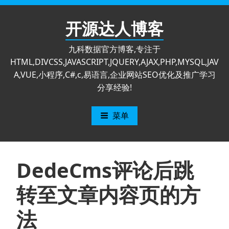
跳
至
开源达人博客
内
容
九科数据官方博客,专注于
HTML,DIVCSS,JAVASCRIPT,JQUERY,AJAX,PHP,MYSQL,JAV
A,VUE,小程序,C#,c,易语言,企业网站SEO优化及推广学习
分享经验!
菜单
DedeCms评论后跳
转至文章内容页的方
法