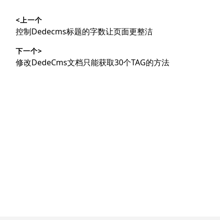
文
<上一个
章
上
控制Dedecms标题的字数让页面更整洁
导
篇
下一个>
文
航
下
修改DedeCms文档只能获取30个TAG的方法
章：
篇
文
章：