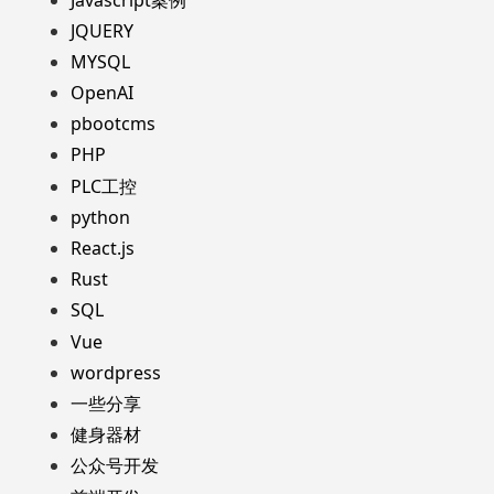
JQUERY
MYSQL
OpenAI
pbootcms
PHP
PLC工控
python
React.js
Rust
SQL
Vue
wordpress
一些分享
健身器材
公众号开发