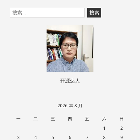
跳
搜
至
索：
页
脚
开源达人
2026 年 8 月
一
二
三
四
五
六
日
1
2
3
4
5
6
7
8
9