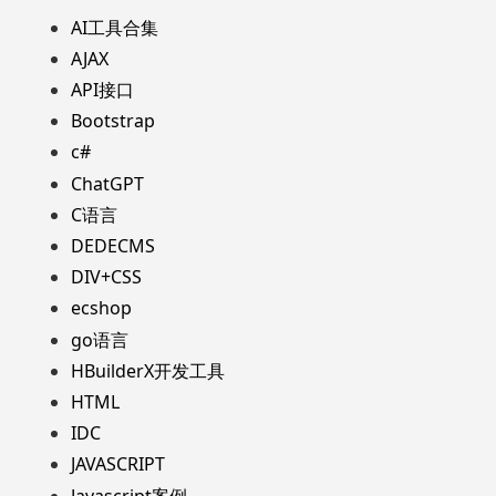
AI工具合集
AJAX
API接口
Bootstrap
c#
ChatGPT
C语言
DEDECMS
DIV+CSS
ecshop
go语言
HBuilderX开发工具
HTML
IDC
JAVASCRIPT
Javascript案例