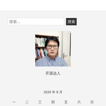
跳
搜
至
索：
页
脚
开源达人
2026 年 8 月
一
二
三
四
五
六
日