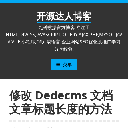
跳
至
开源达人博客
内
容
九科数据官方博客,专注于
HTML,DIVCSS,JAVASCRIPT,JQUERY,AJAX,PHP,MYSQL,JAV
A,VUE,小程序,C#,c,易语言,企业网站SEO优化及推广学习
分享经验!
菜单
修改 Dedecms 文档
文章标题长度的方法