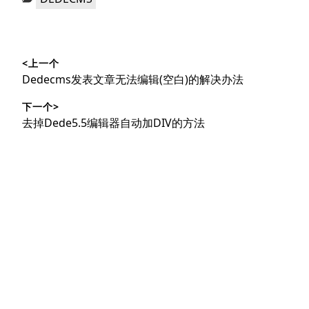
类：
文
<上一个
章
上
Dedecms发表文章无法编辑(空白)的解决办法
导
篇
下一个>
文
航
下
去掉Dede5.5编辑器自动加DIV的方法
章：
篇
文
章：