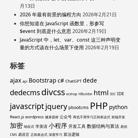
月13日
2026 年最有前景的编程方向
2026年2月21日
你想知道在 JavaScript 函数里，形参写
$event 到底是什么意思
2026年2月19日
JavaScript 中，let、var、const 这三种声明变
量的方式该在什么场景下使用
2026年2月19日
标签
ajax
Bootstrap
c#
dede
ChatGPT
api
divcss
dedecms
html
IDE
ecshop
HBuilder
IDC
PHP
javascript
jquery
python
pbootcms
React.js
公众号
wordpress
健身器材
再也不用学习正则表达式
前端开发
加密
小程序
数据结构与算法
开发工具
学英语
响应式
易优
算法逻辑
易语言
CMS
正则表达式
深度学习