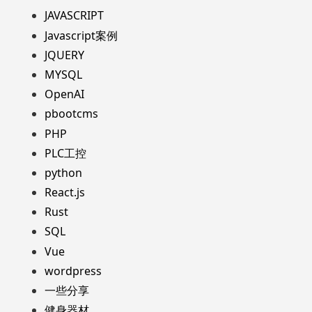
JAVASCRIPT
Javascript案例
JQUERY
MYSQL
OpenAI
pbootcms
PHP
PLC工控
python
React.js
Rust
SQL
Vue
wordpress
一些分享
健身器材