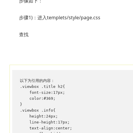
步骤如下：
步骤1)：进入templets/style/page.css
查找
以下为引用的内容：

.viewbox .title h2{

    font-size:17px;

    color:#369;

}

.viewbox .info{

    height:24px;

    line-height:17px;

    text-align:center;
