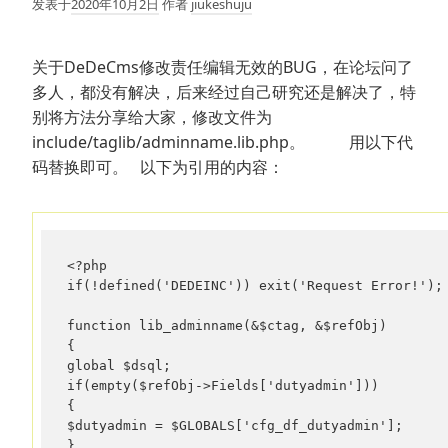
发表于
2020年10月2日
作者
jiukeshuju
关于DeDeCms修改责任编辑无效的BUG，在论坛问了
多人，都没有解决，后来经过自己研究还是解决了，特
别将方法分享给大家，修改文件为
include/taglib/adminname.lib.php。 用以下代
码替换即可。 以下为引用的内容：
<?php 

if(!defined('DEDEINC')) exit('Request Error!'); 
function lib_adminname(&$ctag, &$refObj) 

{ 

global $dsql; 

if(empty($refObj->Fields['dutyadmin'])) 

{ 

$dutyadmin = $GLOBALS['cfg_df_dutyadmin']; 

} 
