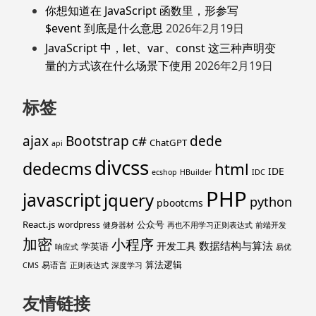
你想知道在 JavaScript 函数里，形参写
$event 到底是什么意思
2026年2月19日
JavaScript 中，let、var、const 这三种声明变
量的方式该在什么场景下使用
2026年2月19日
标签
ajax
Bootstrap
c#
dede
ChatGPT
api
divcss
dedecms
html
IDE
ecshop
HBuilder
IDC
PHP
javascript
jquery
python
pbootcms
React.js
公众号
wordpress
健身器材
再也不用学习正则表达式
前端开发
加密
小程序
数据结构与算法
开发工具
学英语
响应式
易优
算法逻辑
易语言
CMS
正则表达式
深度学习
友情链接