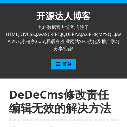
跳
至
开源达人博客
内
容
九科数据官方博客,专注于
HTML,DIVCSS,JAVASCRIPT,JQUERY,AJAX,PHP,MYSQL,JAV
A,VUE,小程序,C#,c,易语言,企业网站SEO优化及推广学习
分享经验!
菜单
DeDeCms修改责任
编辑无效的解决方法