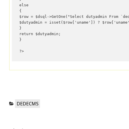
else 

{ 

$row = $dsql->GetOne("Select dutyadmin From `ded
$dutyadmin = isset($row['uname']) ? $row['uname'
} 

return $dutyadmin; 

} 

?>
分
DEDECMS
类：
文