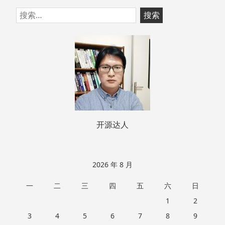
跳
搜
至
索：
页
脚
开源达人
2026 年 8 月
一
二
三
四
五
六
日
1
2
3
4
5
6
7
8
9