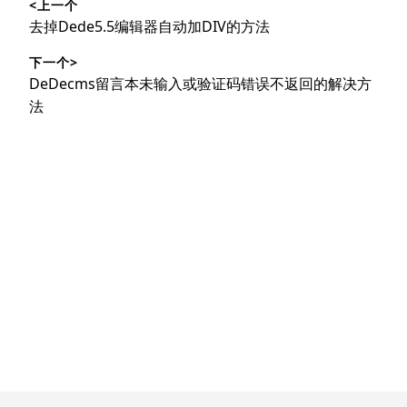
<上一个
章
上
去掉Dede5.5编辑器自动加DIV的方法
导
篇
下一个>
文
航
下
DeDecms留言本未输入或验证码错误不返回的解决方
章：
篇
法
文
章：