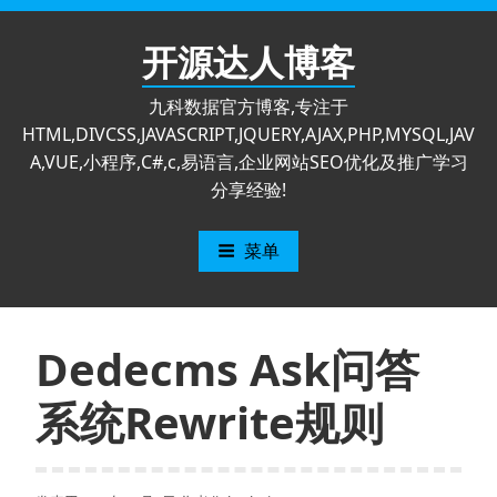
跳
至
开源达人博客
内
容
九科数据官方博客,专注于
HTML,DIVCSS,JAVASCRIPT,JQUERY,AJAX,PHP,MYSQL,JAV
A,VUE,小程序,C#,c,易语言,企业网站SEO优化及推广学习
分享经验!
菜单
Dedecms Ask问答
系统Rewrite规则