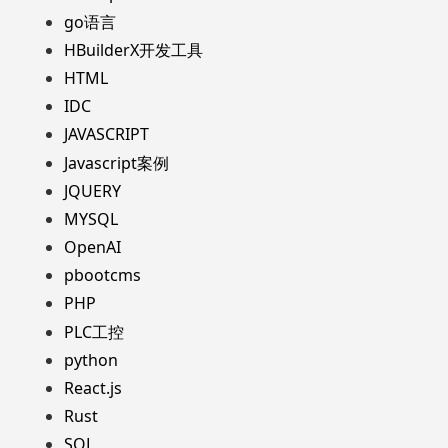
go语言
HBuilderX开发工具
HTML
IDC
JAVASCRIPT
Javascript案例
JQUERY
MYSQL
OpenAI
pbootcms
PHP
PLC工控
python
React.js
Rust
SQL