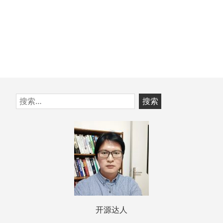
跳
搜
至
索：
页
脚
开源达人