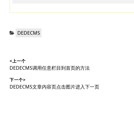
分
DEDECMS
类：
文
<上一个
章
上
DEDECMS调用任意栏目到首页的方法
导
篇
下一个>
文
航
下
DEDECMS文章内容页点击图片进入下一页
章：
篇
文
章：