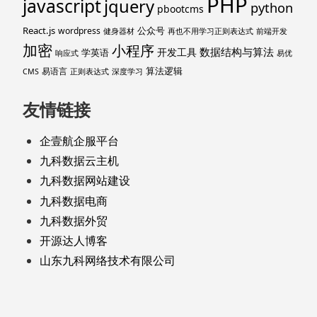
PHP
javascript
jquery
python
pbootcms
React.js
公众号
wordpress
健身器材
再也不用学习正则表达式
前端开发
加密
小程序
数据结构与算法
开发工具
学英语
响应式
易优
算法逻辑
易语言
CMS
正则表达式
深度学习
友情链接
企壹航企服平台
九科数据云主机
九科数据网站建设
九科数据电商
九科数据外贸
开源达人博客
山东九科网络技术有限公司