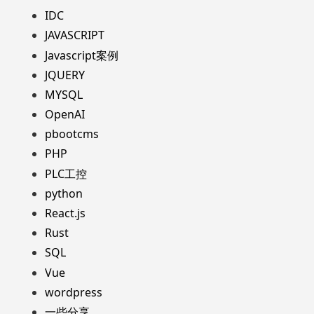
IDC
JAVASCRIPT
Javascript案例
JQUERY
MYSQL
OpenAI
pbootcms
PHP
PLC工控
python
React.js
Rust
SQL
Vue
wordpress
一些分享