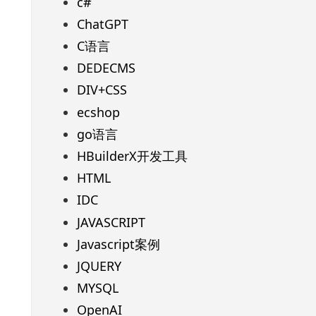
c#
ChatGPT
C语言
DEDECMS
DIV+CSS
ecshop
go语言
HBuilderX开发工具
HTML
IDC
JAVASCRIPT
Javascript案例
JQUERY
MYSQL
OpenAI