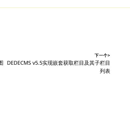
下一个>
下
图
DEDECMS v5.5实现嵌套获取栏目及其子栏目
篇
列表
文
章：