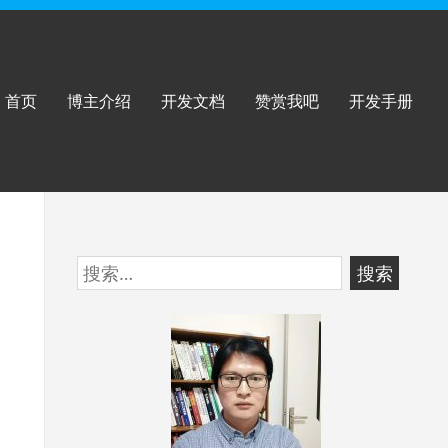
首页
博主介绍
开发文档
赞赏我吧
开发手册
跳
搜
至
索：
页
脚