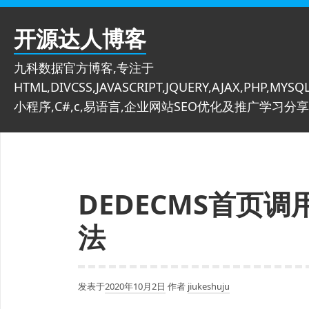
跳
至
开源达人博客
内
容
九科数据官方博客,专注于
HTML,DIVCSS,JAVASCRIPT,JQUERY,AJAX,PHP,MYSQL
小程序,C#,c,易语言,企业网站SEO优化及推广学习分享
DEDECMS首页
法
发表于
2020年10月2日
作者
jiukeshuju