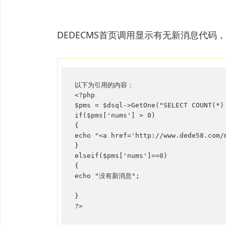
DEDECMS首页调用显示有无新消息代码，
以下为引用的内容：

<?php

$pms = $dsql->GetOne("SELECT COUNT(*)
if($pms['nums'] > 0)

{

echo "<a href='http://www.dede58.co
}

elseif($pms['nums']==0)

{

echo "没有新消息";

}

?>