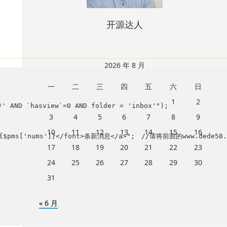
开源达人
2026 年 8 月
一
二
三
四
五
六
日
1
2
' AND `hasview`=0 AND folder = 'inbox'");

3
4
5
6
7
8
9
10
11
12
13
14
15
16
000'>{$pms['nums']}</font>条新消息</a>";　//请将前面的www.dede
17
18
19
20
21
22
23
24
25
26
27
28
29
30
31
« 6 月