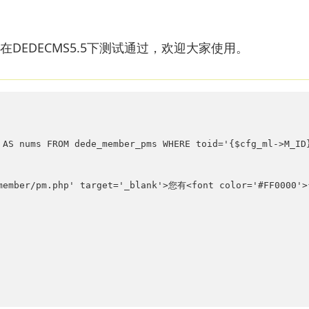
在DEDECMS5.5下测试通过，欢迎大家使用。
 AS nums FROM dede_member_pms WHERE toid='{$cfg_ml->M_ID}
m/member/pm.php' target='_blank'>您有<font color='#FF0