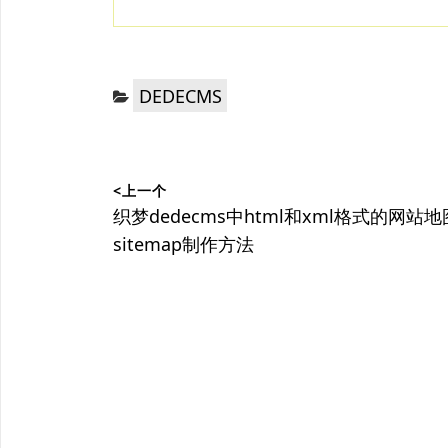
分
DEDECMS
类：
文
<上一个
章
上
织梦dedecms中html和xml格式的网站地
篇
sitemap制作方法
导
文
航
章：