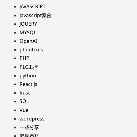
JAVASCRIPT
Javascript案例
JQUERY
MYSQL
OpenAI
pbootcms
PHP
PLC工控
python
React.js
Rust
SQL
Vue
wordpress
一些分享
健身器材