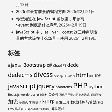
月13日
2026 年最有前景的编程方向
2026年2月21日
你想知道在 JavaScript 函数里，形参写
$event 到底是什么意思
2026年2月19日
JavaScript 中，let、var、const 这三种声明变
量的方式该在什么场景下使用
2026年2月19日
标签
ajax
Bootstrap
c#
dede
ChatGPT
api
divcss
dedecms
html
IDE
ecshop
HBuilder
IDC
PHP
javascript
jquery
python
pbootcms
React.js
公众号
wordpress
健身器材
再也不用学习正则表达式
前端开发
加密
小程序
数据结构与算法
开发工具
学英语
响应式
易优
算法逻辑
易语言
CMS
正则表达式
深度学习