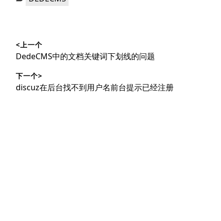
类：
文
<上一个
章
上
DedeCMS中的文档关键词下划线的问题
导
篇
下一个>
文
航
下
discuz在后台找不到用户名前台提示已经注册
章：
篇
文
章：