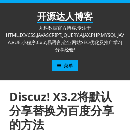
跳
至
开源达人博客
内
容
九科数据官方博客,专注于
HTML,DIVCSS,JAVASCRIPT,JQUERY,AJAX,PHP,MYSQL,JAV
A,VUE,小程序,C#,c,易语言,企业网站SEO优化及推广学习
分享经验!
菜单
Discuz! X3.2将默认
分享替换为百度分享
的方法