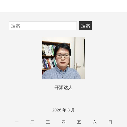
跳
搜
至
索：
页
脚
开源达人
2026 年 8 月
一
二
三
四
五
六
日