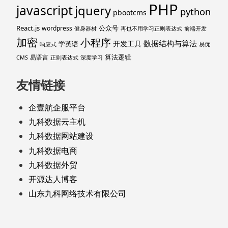
PHP
javascript
jquery
python
pbootcms
React.js
公众号
wordpress
健身器材
再也不用学习正则表达式
前端开发
加密
小程序
数据结构与算法
开发工具
学英语
响应式
易优
算法逻辑
易语言
CMS
正则表达式
深度学习
友情链接
企壹航企服平台
九科数据云主机
九科数据网站建设
九科数据电商
九科数据外贸
开源达人博客
山东九科网络技术有限公司