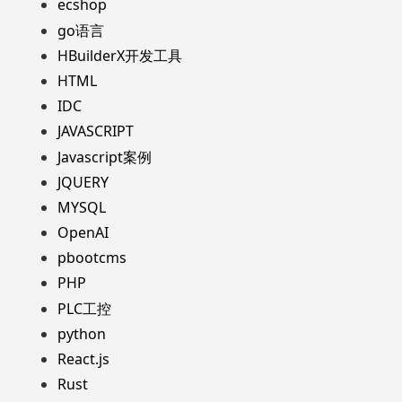
ecshop
go语言
HBuilderX开发工具
HTML
IDC
JAVASCRIPT
Javascript案例
JQUERY
MYSQL
OpenAI
pbootcms
PHP
PLC工控
python
React.js
Rust