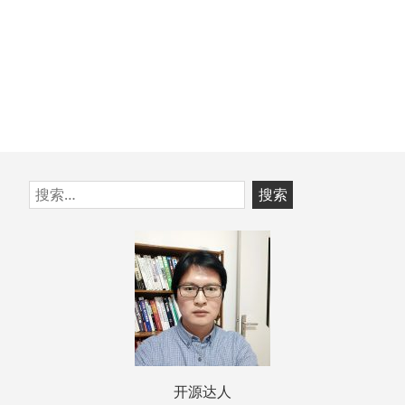
跳
搜
至
索：
页
脚
开源达人