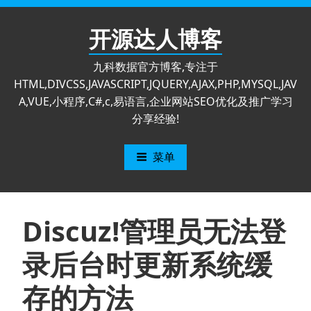
跳
至
开源达人博客
内
容
九科数据官方博客,专注于
HTML,DIVCSS,JAVASCRIPT,JQUERY,AJAX,PHP,MYSQL,JAV
A,VUE,小程序,C#,c,易语言,企业网站SEO优化及推广学习
分享经验!
菜单
Discuz!管理员无法登
录后台时更新系统缓
存的方法