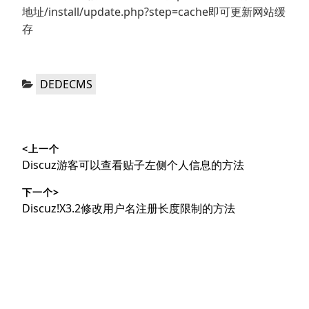
地址/install/update.php?step=cache即可更新网站缓
存
分
DEDECMS
类：
文
<上一个
章
上
Discuz游客可以查看贴子左侧个人信息的方法
导
篇
下一个>
文
航
下
Discuz!X3.2修改用户名注册长度限制的方法
章：
篇
文
章：