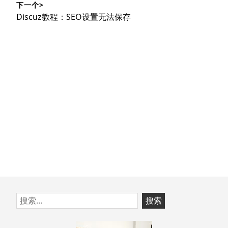
下一个>
文
航
下
Discuz教程：SEO设置无法保存
章：
篇
文
章：
跳
搜
至
索：
页