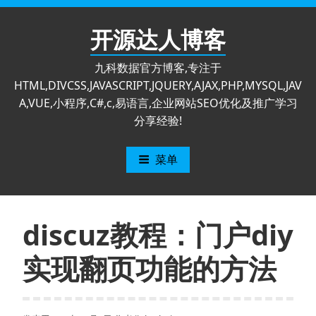
跳
至
开源达人博客
内
容
九科数据官方博客,专注于
HTML,DIVCSS,JAVASCRIPT,JQUERY,AJAX,PHP,MYSQL,JAV
A,VUE,小程序,C#,c,易语言,企业网站SEO优化及推广学习
分享经验!
菜单
discuz教程：门户diy
实现翻页功能的方法