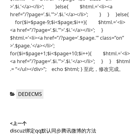
>’.$i.'</a></li>’; }else{ $html.='<li><a
href=”/?page=’.$i.'”>’.$i.'</a></li>’; } } }else{
for($i=$page-9;$i<$page;$i++){ $html.='<li>
<a href=”/?page=’.$i.'”>’.$i.'</a></li>’; }
$html.='<li><a href=”/?page=’.$page.'” class=”on”
>’.$page.'</a></li>’;
for($i=$page+1;$i<$page+10;$i++){ $html.='<li>
<a href=”/?page=’.$i.'”>’.$i.'</a></li>’; } } $html
.= “</ul></div>”; echo $html; } 至此，修改完成。
分
DEDECMS
类：
文
<上一个
章
上
discuz绑定qq默认同步腾讯微博的方法
导
篇