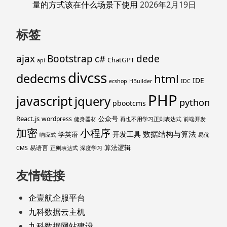
量的方式该在什么场景下使用
2026年2月19日
标签
ajax
Bootstrap
c#
dede
ChatGPT
api
divcss
dedecms
html
IDE
ecshop
HBuilder
IDC
PHP
javascript
jquery
python
pbootcms
React.js
公众号
wordpress
健身器材
再也不用学习正则表达式
前端开发
加密
小程序
数据结构与算法
开发工具
学英语
响应式
易优
算法逻辑
易语言
CMS
正则表达式
深度学习
友情链接
企壹航企服平台
九科数据云主机
九科数据网站建设