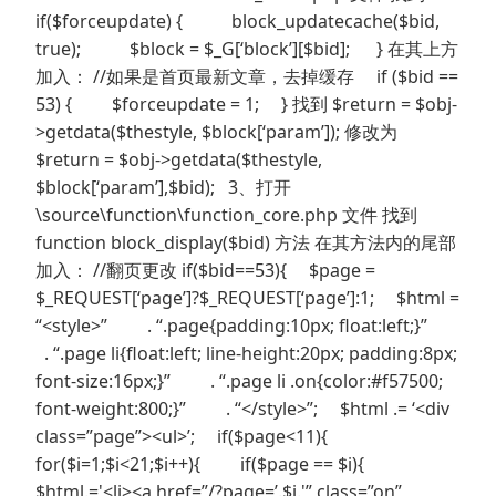
if($forceupdate) { block_updatecache($bid,
true); $block = $_G[‘block’][$bid]; } 在其上方
加入： //如果是首页最新文章，去掉缓存 if ($bid ==
53) { $forceupdate = 1; } 找到 $return = $obj-
>getdata($thestyle, $block[‘param’]); 修改为
$return = $obj->getdata($thestyle,
$block[‘param’],$bid); 3、打开
\source\function\function_core.php 文件 找到
function block_display($bid) 方法 在其方法内的尾部
加入： //翻页更改 if($bid==53){ $page =
$_REQUEST[‘page’]?$_REQUEST[‘page’]:1; $html =
“<style>” . “.page{padding:10px; float:left;}”
. “.page li{float:left; line-height:20px; padding:8px;
font-size:16px;}” . “.page li .on{color:#f57500;
font-weight:800;}” . “</style>”; $html .= ‘<div
class=”page”><ul>’; if($page<11){
for($i=1;$i<21;$i++){ if($page == $i){
$html.='<li><a href=”/?page=’.$i.'” class=”on”