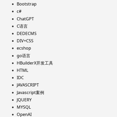
Bootstrap
c#
ChatGPT
C语言
DEDECMS
DIV+CSS
ecshop
go语言
HBuilderX开发工具
HTML
IDC
JAVASCRIPT
Javascript案例
JQUERY
MYSQL
OpenAI