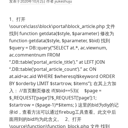
发表于
2020年10月2日
作者
jiukeshuju
1、打开
\source\class\block\portal\block_article.php 文件
找到 function getdata($style, $parameter) 修改为
function getdata($style, $parameter, $bid) 找到
$query = DB::query(“SELECT at.*, ac.viewnum,
ac.commentnum FROM
“.DB::table(‘portal_article_title’).” at LEFT JOIN
“.DB::table(‘portal_article_count’).” ac ON
at.aid=ac.aid WHERE $wheresql$keyword ORDER
BY $orderby LIMIT $startrow, $items”); 在其上方加
入： //首页翻页修改 if($bid==53){ $page =
$_REQUEST[‘page’]?$_REQUEST[‘page’]:1;
$startrow = ($page-1)*$items; } 这里的bid为diy的记
录id，查看方法可以通过firebug工具查看。此文中后
面用到的bid均为此含义。 2、打开
\source\function\function_block.php 文件 找到