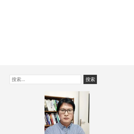
跳
搜
至
索：
页
脚