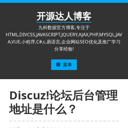
跳
至
开源达人博客
内
容
九科数据官方博客,专注于
HTML,DIVCSS,JAVASCRIPT,JQUERY,AJAX,PHP,MYSQL,JAV
A,VUE,小程序,C#,c,易语言,企业网站SEO优化及推广学习
分享经验!
菜单
Discuz!论坛后台管理
地址是什么？