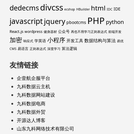
divcss
dedecms
html
IDE
ecshop
HBuilder
IDC
PHP
javascript
jquery
python
pbootcms
React.js
公众号
wordpress
健身器材
再也不用学习正则表达式
前端开发
加密
小程序
数据结构与算法
开发工具
学英语
响应式
易优
算法逻辑
易语言
CMS
正则表达式
深度学习
友情链接
企壹航企服平台
九科数据云主机
九科数据网站建设
九科数据电商
九科数据外贸
开源达人博客
山东九科网络技术有限公司