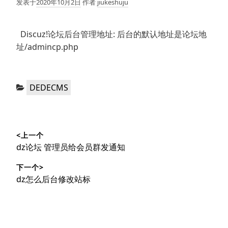
发表于
2020年10月2日
作者
jiukeshuju
Discuz!论坛后台管理地址: 后台的默认地址是论坛地
址/admincp.php
分
DEDECMS
类：
文
<上一个
章
上
dz论坛 管理员给会员群发通知
导
篇
下一个>
文
航
下
dz怎么后台修改站标
章：
篇
文
章：