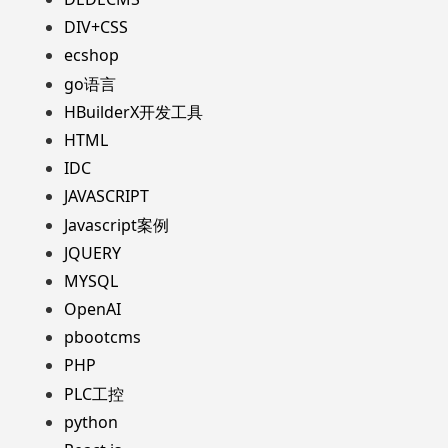
DIV+CSS
ecshop
go语言
HBuilderX开发工具
HTML
IDC
JAVASCRIPT
Javascript案例
JQUERY
MYSQL
OpenAI
pbootcms
PHP
PLC工控
python