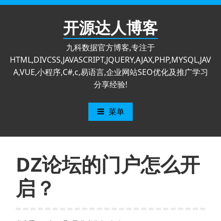
跳
至
开源达人博客
内
容
九科数据官方博客,专注于
HTML,DIVCSS,JAVASCRIPT,JQUERY,AJAX,PHP,MYSQL,JAV
A,VUE,小程序,C#,c,易语言,企业网站SEO优化及推广学习
分享经验!
菜单
DZ论坛的门户怎么开
启？