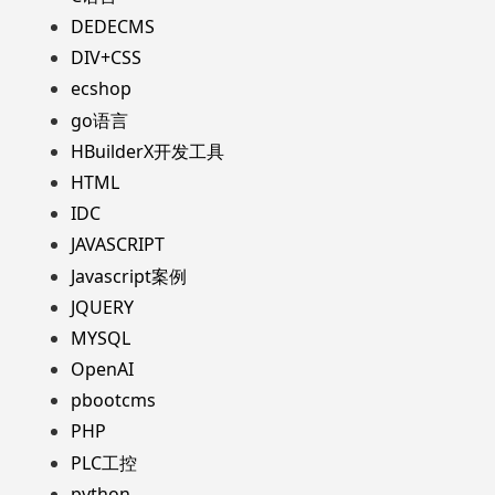
DEDECMS
DIV+CSS
ecshop
go语言
HBuilderX开发工具
HTML
IDC
JAVASCRIPT
Javascript案例
JQUERY
MYSQL
OpenAI
pbootcms
PHP
PLC工控
python