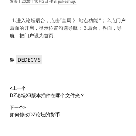
发表于
2020年10月2日
作者
jiukeshuju
1.进入论坛后台，点击“全局 》 站点功能 ”； 2.点门户
后面的开启，显示位置勾选导航； 3.后台，界面，导
航，把门户设为首页。
分
DEDECMS
类：
文
<上一个
章
上
DZ论坛X3版本插件在哪个文件夹？
导
篇
下一个>
文
航
下
如何修改DZ论坛的货币
章：
篇
文