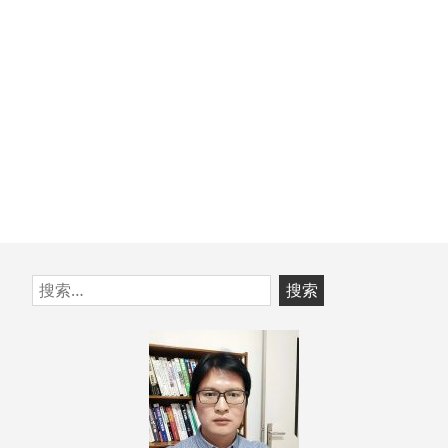
章：
跳
搜
至
索：
页
脚