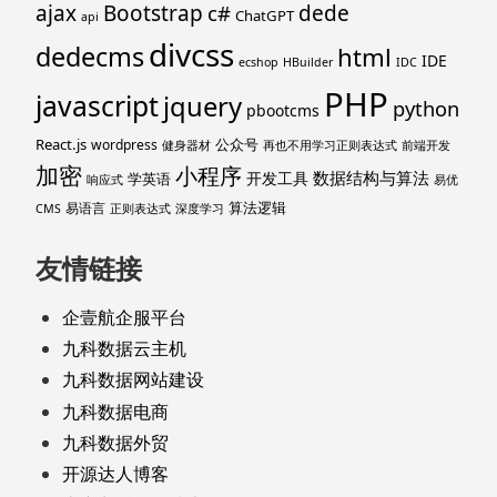
ajax
Bootstrap
c#
dede
ChatGPT
api
divcss
dedecms
html
IDE
ecshop
HBuilder
IDC
PHP
javascript
jquery
python
pbootcms
React.js
公众号
wordpress
健身器材
再也不用学习正则表达式
前端开发
加密
小程序
数据结构与算法
开发工具
学英语
响应式
易优
算法逻辑
易语言
CMS
正则表达式
深度学习
友情链接
企壹航企服平台
九科数据云主机
九科数据网站建设
九科数据电商
九科数据外贸
开源达人博客