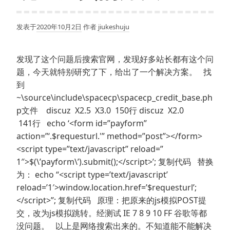
发表于
2020年10月2日
作者
jiukeshuju
发现了这个问题后搜索官网，发现好多站长都有这个问
题，今天就特别研究了下，给出了一个解决方案。 找
到
~\source\include\spacecp\spacecp_credit_base.ph
p文件 discuz X2.5 X3.0 150行 discuz X2.0
141行 echo ‘<form id=”payform”
action=”‘.$requesturl.'” method=”post”></form>
<script type=”text/javascript” reload=”
1″>$(\’payform\’).submit();</script>’; 复制代码 替换
为： echo “<script type=’text/javascript’
reload=’1′>window.location.href=’$requesturl’;
</script>”; 复制代码 原理：把原来的js模拟POST提
交，改为js模拟跳转。经测试 IE 7 8 9 10 FF 谷歌等都
没问题。 以上是网络搜索出来的。不知道能不能解决