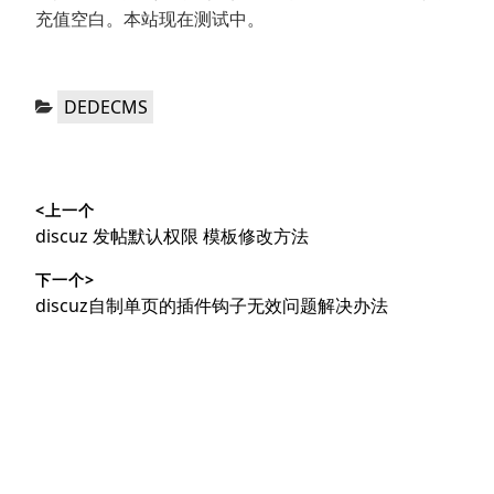
充值空白。本站现在测试中。
分
DEDECMS
类：
文
<上一个
章
上
discuz 发帖默认权限 模板修改方法
导
篇
下一个>
文
航
下
discuz自制单页的插件钩子无效问题解决办法
章：
篇
文
章：