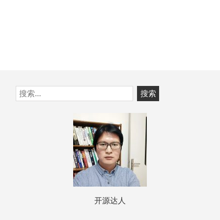
跳
搜
至
索：
页
脚
开源达人