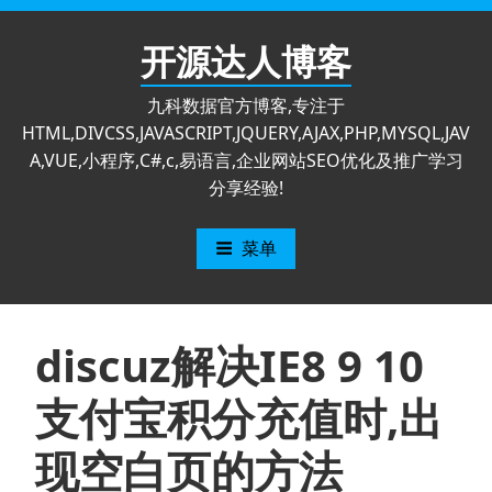
跳
至
开源达人博客
内
容
九科数据官方博客,专注于
HTML,DIVCSS,JAVASCRIPT,JQUERY,AJAX,PHP,MYSQL,JAV
A,VUE,小程序,C#,c,易语言,企业网站SEO优化及推广学习
分享经验!
菜单
discuz解决IE8 9 10
支付宝积分充值时,出
现空白页的方法