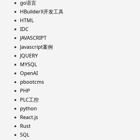
go语言
HBuilderX开发工具
HTML
IDC
JAVASCRIPT
Javascript案例
JQUERY
MYSQL
OpenAI
pbootcms
PHP
PLC工控
python
React.js
Rust
SQL