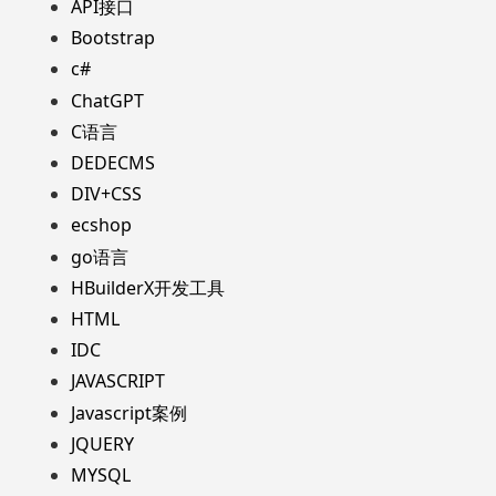
API接口
Bootstrap
c#
ChatGPT
C语言
DEDECMS
DIV+CSS
ecshop
go语言
HBuilderX开发工具
HTML
IDC
JAVASCRIPT
Javascript案例
JQUERY
MYSQL