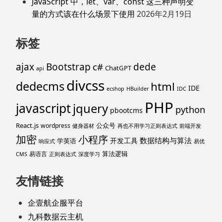
JavaScript 中，let、var、const 这三种声明变
量的方式该在什么场景下使用
2026年2月19日
标签
ajax
Bootstrap
c#
dede
ChatGPT
api
divcss
dedecms
html
IDE
ecshop
HBuilder
IDC
PHP
javascript
jquery
python
pbootcms
React.js
公众号
wordpress
健身器材
再也不用学习正则表达式
前端开发
加密
小程序
数据结构与算法
开发工具
学英语
响应式
易优
算法逻辑
易语言
CMS
正则表达式
深度学习
友情链接
企壹航企服平台
九科数据云主机