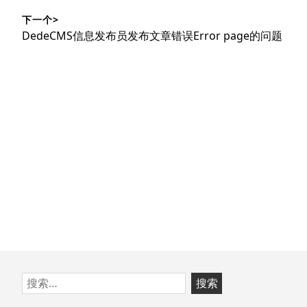
导
篇
下一个>
文
航
下
DedeCMS信息发布员发布文章错误Error page的问题
章：
篇
文
章：
跳
搜
至
索：