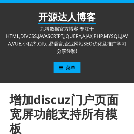
跳
至
开源达人博客
内
容
九科数据官方博客,专注于
HTML,DIVCSS,JAVASCRIPT,JQUERY,AJAX,PHP,MYSQL,JAV
A,VUE,小程序,C#,c,易语言,企业网站SEO优化及推广学习
分享经验!
菜单
增加discuz门户页面
宽屏功能支持所有模
板