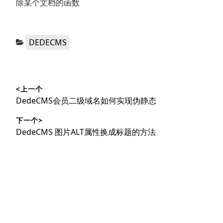
除某个文档的函数
分
DEDECMS
类：
文
<上一个
章
上
DedeCMS会员二级域名如何实现伪静态
导
篇
下一个>
文
航
下
DedeCMS 图片ALT属性换成标题的方法
章：
篇
文
章：