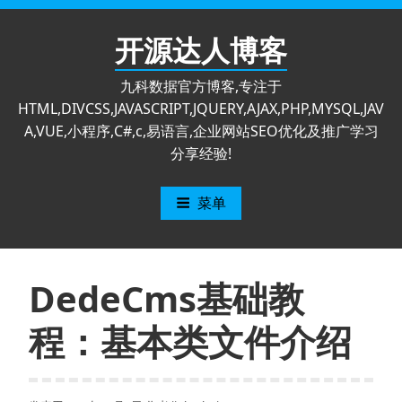
跳
至
开源达人博客
内
容
九科数据官方博客,专注于
HTML,DIVCSS,JAVASCRIPT,JQUERY,AJAX,PHP,MYSQL,JAV
A,VUE,小程序,C#,c,易语言,企业网站SEO优化及推广学习
分享经验!
菜单
DedeCms基础教
程：基本类文件介绍