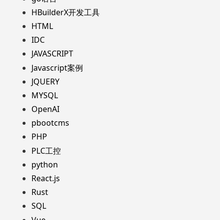
HBuilderX开发工具
HTML
IDC
JAVASCRIPT
Javascript案例
JQUERY
MYSQL
OpenAI
pbootcms
PHP
PLC工控
python
React.js
Rust
SQL
Vue