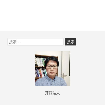
跳
搜
至
索：
页
脚
开源达人