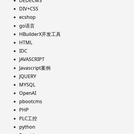
DEDECMS
DIV+CSS
ecshop
go语言
HBuilderX开发工具
HTML
IDC
JAVASCRIPT
Javascript案例
JQUERY
MYSQL
OpenAI
pbootcms
PHP
PLC工控
python