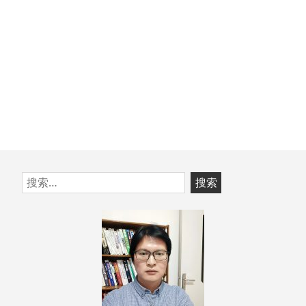
跳
搜
至
索：
页
脚