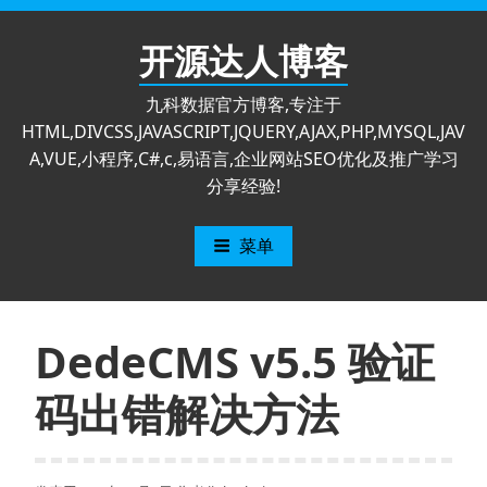
跳
至
开源达人博客
内
容
九科数据官方博客,专注于
HTML,DIVCSS,JAVASCRIPT,JQUERY,AJAX,PHP,MYSQL,JAV
A,VUE,小程序,C#,c,易语言,企业网站SEO优化及推广学习
分享经验!
菜单
DedeCMS v5.5 验证
码出错解决方法