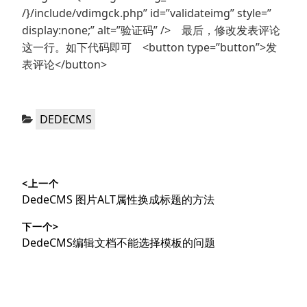
/}/include/vdimgck.php” id=”validateimg” style=”
display:none;” alt=”验证码” /> 最后，修改发表评论
这一行。如下代码即可 <button type=”button”>发
表评论</button>
分
DEDECMS
类：
文
<上一个
章
上
DedeCMS 图片ALT属性换成标题的方法
导
篇
下一个>
文
航
下
DedeCMS编辑文档不能选择模板的问题
章：
篇
文
章：