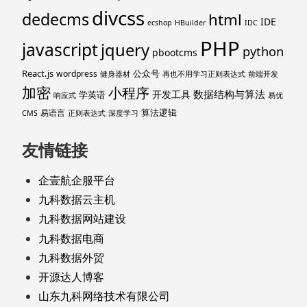
divcss
dedecms
html
IDE
ecshop
HBuilder
IDC
PHP
javascript
jquery
python
pbootcms
React.js
公众号
wordpress
健身器材
再也不用学习正则表达式
前端开发
加密
小程序
数据结构与算法
开发工具
学英语
响应式
易优
算法逻辑
易语言
CMS
正则表达式
深度学习
友情链接
企壹航企服平台
九科数据云主机
九科数据网站建设
九科数据电商
九科数据外贸
开源达人博客
山东九科网络技术有限公司