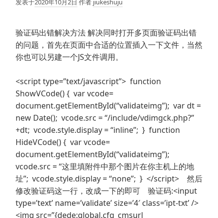
发表于
2020年10月2日
作者
jiukeshuju
验证码出错解决方法 解决同时打开多页面验证码出错
的问题，首先在页面中合适的位置插入一下文件，当然
你也可以另建一个JS文件调用。
<script type=”text/javascript”> function
ShowVCode() { var vcode=
document.getElementById(“validateimg”); var dt =
new Date(); vcode.src = “/include/vdimgck.php?”
+dt; vcode.style.display = “inline”; } function
HideVCode() { var vcode=
document.getElementById(“validateimg”);
vcode.src = “这里填附件中那个图片在你主机上的地
址”; vcode.style.display = “none”; } </script> 然后
修改验证码这一行，改成一下的即可 验证码:<input
type=’text’ name=’validate’ size=’4′ class=’ipt-txt’ />
<img src=”{dede:global.cfg_cmsurl