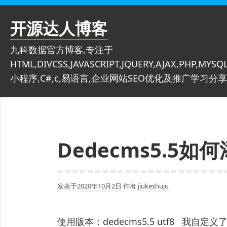
跳
至
开源达人博客
内
容
九科数据官方博客,专注于
HTML,DIVCSS,JAVASCRIPT,JQUERY,AJAX,PHP,MYSQL
小程序,C#,c,易语言,企业网站SEO优化及推广学习分享
Dedecms5.5
发表于
2020年10月2日
作者
jiukeshuju
使用版本：dedecms5.5 utf8 我