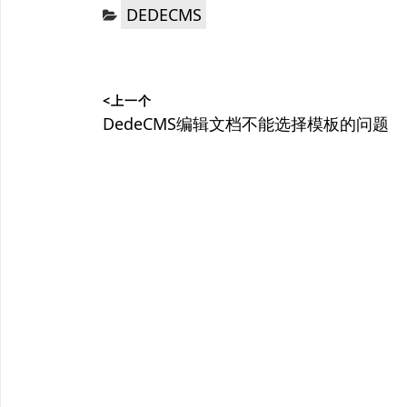
分
DEDECMS
类：
文
<上一个
章
上
DedeCMS编辑文档不能选择模板的问题
篇
导
文
航
章：