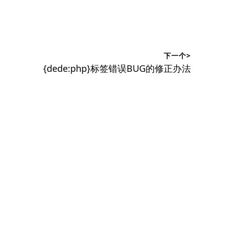
下一个>
下
{dede:php}标签错误BUG的修正办法
篇
文
章：