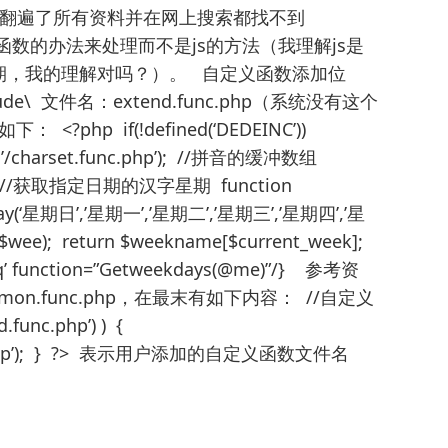
，翻遍了所有资料并在网上搜索都找不到
函数的办法来处理而不是js的方法（我理解js是
期，我的理解对吗？）。 自定义函数添加位
nclude\ 文件名：extend.func.php（系统没有这个
?php if(!defined(‘DEDEINC’))
NC.’/charset.func.php’); //拼音的缓冲数组
false; //获取指定日期的汉字星期 function
ray(‘星期日’,’星期一’,’星期二’,’星期三’,’星期四’,’星
$wee); return $weekname[$current_week];
’ function=”Getweekdays(@me)”/} 参考资
on.func.php，在最末有如下内容： //自定义
.func.php’) ) {
func.php’); } ?> 表示用户添加的自定义函数文件名