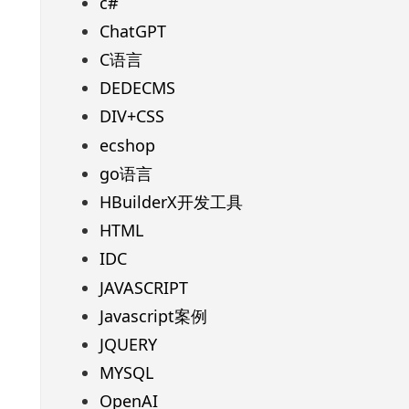
c#
ChatGPT
C语言
DEDECMS
DIV+CSS
ecshop
go语言
HBuilderX开发工具
HTML
IDC
JAVASCRIPT
Javascript案例
JQUERY
MYSQL
OpenAI