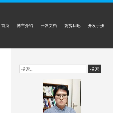
首页
博主介绍
开发文档
赞赏我吧
开发手册
跳
搜
至
索：
页
脚