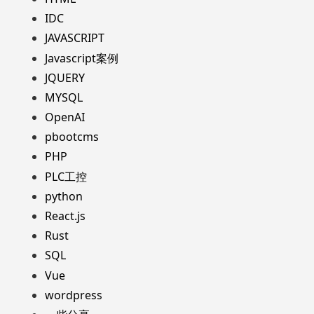
IDC
JAVASCRIPT
Javascript案例
JQUERY
MYSQL
OpenAI
pbootcms
PHP
PLC工控
python
React.js
Rust
SQL
Vue
wordpress