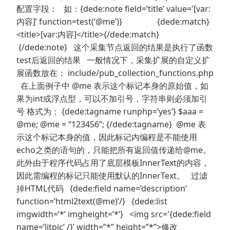
配置字段： 如：{dede:note field=’title’ value='[var:
内容]’ function=test(‘@me’)} {dede:match}
<title>[var:内容]</title>{/dede:match}
{/dede:note} 这个采集节点返回的结果是执行了函数
test后返回的结果 一般情况下，采集扩展的自定义扩
展函数放在： include/pub_collection_functions.php
在上面例子中 @me 表示这个标记本身的原始值，如
果为int或浮点型，可以不加引号，字符串则必须加引
号 格式为： {dede:tagname runphp=’yes’} $aaa =
@me; @me = “123456”; {/dede:tagname} @me 表
示这个标记本身的值，因此标记内编程是不能使用
echo之类的语句的，只能把所有返回值传递给@me。
此外由于程序代码占用了底层模板InnerText的内容，
因此需编程的标记只能使用默认的InnerText。 过滤
掉HTML代码 {dede:field name=’description’
function=’html2text(@me)’/} {dede:list
imgwidth=’*’ imgheight=’*’} <img src='{dede:field
name=’litpic’ /}’ width=”*” height=”*”>修改