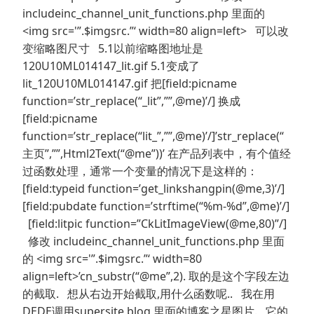
includeinc_channel_unit_functions.php 里面的
<img src='”.$imgsrc.”‘ width=80 align=left> 可以改
变缩略图尺寸 5.1以前缩略图地址是
120U10ML014147_lit.gif 5.1变成了
lit_120U10ML014147.gif 把[field:picname
function=’str_replace(“_lit”,””,@me)’/] 换成
[field:picname
function=’str_replace(“lit_”,””,@me)’/]’str_replace(“
主页”,””,Html2Text(“@me”))’ 在产品列表中，有个值经
过函数处理，通常一个变量的情况下是这样的：
[field:typeid function=’get_linkshangpin(@me,3)’/]
[field:pubdate function=’strftime(“%m-%d”,@me)’/]
[field:litpic function=”CkLitImageView(@me,80)”/]
修改 includeinc_channel_unit_functions.php 里面
的 <img src='”.$imgsrc.”‘ width=80
align=left>’cn_substr(“@me”,2). 取的是这个字段左边
的截取. 想从右边开始截取,用什么函数呢.. 我在用
DEDE调用supersite blog 里面的博客之星图片. 它的