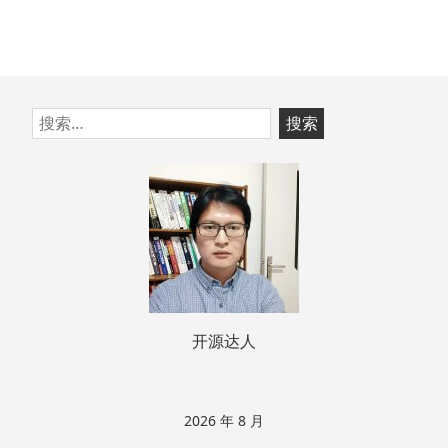
跳
搜
至
索：
页
脚
开源达人
2026 年 8 月