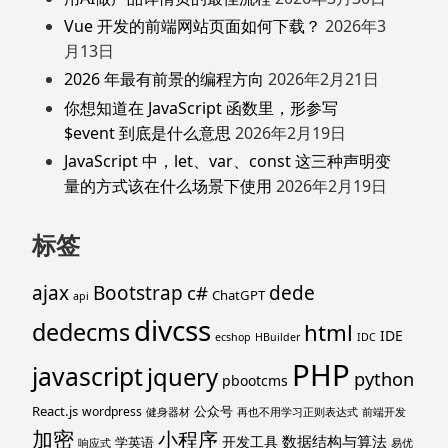
Vue 开发的前端网站页面如何下载？
2026年3
月13日
2026 年最有前景的编程方向
2026年2月21日
你想知道在 JavaScript 函数里，形参写
$event 到底是什么意思
2026年2月19日
JavaScript 中，let、var、const 这三种声明变
量的方式该在什么场景下使用
2026年2月19日
标签
ajax
Bootstrap
c#
dede
ChatGPT
api
divcss
dedecms
html
IDE
ecshop
HBuilder
IDC
PHP
javascript
jquery
python
pbootcms
React.js
公众号
wordpress
健身器材
再也不用学习正则表达式
前端开发
加密
小程序
数据结构与算法
开发工具
学英语
响应式
易优