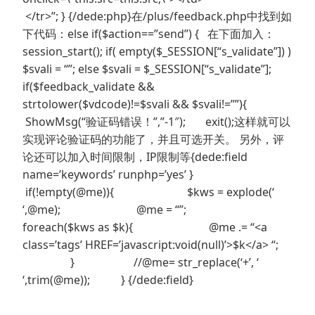
</tr>”; } {/dede:php}在/plus/feedback.php中找到如
下代码：else if($action==”send”) { 在下面加入：
session_start(); if( empty($_SESSION[“s_validate”]) )
$svali = “”; else $svali = $_SESSION[“s_validate”];
if($feedback_validate &&
strtolower($vdcode)!=$svali && $svali!=””){
ShowMsg(“验证码错误！”,”-1″); exit();这样就可以
实现评论验证码的功能了，并且可选开关。 另外，评
论还可以加入时间限制，IP限制等{dede:field
name=’keywords’ runphp=’yes’ }
if(!empty(@me)){ $kws = explode(‘
‘,@me); @me = “”;
foreach($kws as $k){ @me .= “<a
class=’tags’ HREF=’javascript:void(null)’>$k</a> “;
} //@me= str_replace(‘+’, ‘
‘,trim(@me)); } {/dede:field}