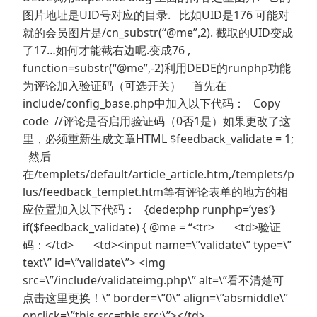
图片地址是UID号对应的目录. 比如UID是176 可能对
就的会员图片是/cn_substr(“@me”,2). 截取的UID变成
了17…如何才能截右边呢.变成76 ,
function=substr(“@me”,-2)利用DEDE的runphp功能
为评论加入验证码（可选开关） 首先在
include/config_base.php中加入以下代码： Copy
code //评论是否启用验证码（0否1是）如果更改了这
里，必须重新生成文章HTML $feedback_validate = 1;
然后
在/templets/default/article_article.htm,/templets/p
lus/feedback_templet.htm等有评论表单的地方的相
应位置加入以下代码： {dede:php runphp=’yes’}
if($feedback_validate) { @me = “<tr> <td>验证
码：</td> <td><input name=\”validate\” type=\”
text\” id=\”validate\”> <img
src=\”/include/validateimg.php\” alt=\”看不清楚可
点击这里更换！\” border=\”0\” align=\”absmiddle\”
onclick=\”this.src=this.src;\”></td>