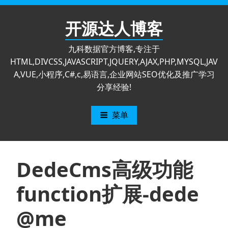
跳
至
开源达人博客
内
容
九科数据官方博客,专注于
HTML,DIVCSS,JAVASCRIPT,JQUERY,AJAX,PHP,MYSQL,JAV
A,VUE,小程序,C#,c,易语言,企业网站SEO优化及推广学习
分享经验!
菜单
DedeCms高级功能
function扩展-dede
@me