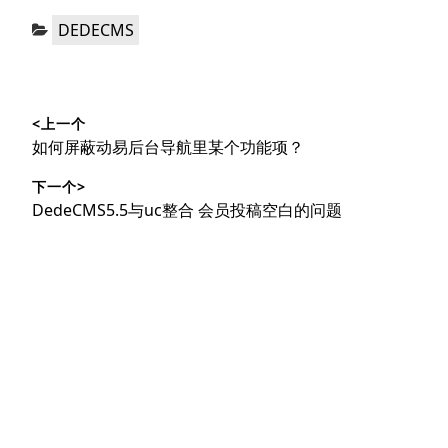
分
DEDECMS
类：
文
<上一个
章
上
如何屏蔽动易后台导航里某个功能项？
导
篇
下一个>
文
航
下
DedeCMS5.5与uc整合 会员投稿空白的问题
章：
篇
文
章：