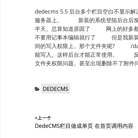
dedecms 5.5 后台多个栏目空白不显示
服务器上。 新装的系统登陆后台后发现
半天。总算知道原因了 网上的好多都是u
不要用记事本编辑就行了 但是我新装的
间的写入权限上。那个文件夹呢? /data/
能写入。这样后台才能正常使用。 反正l
文件夹权限问题。甚至出现删除不了附件
分
DEDECMS
类：
文
<上一个
章
上
DedeCMS栏目做成单页 在首页调用内容
篇
导