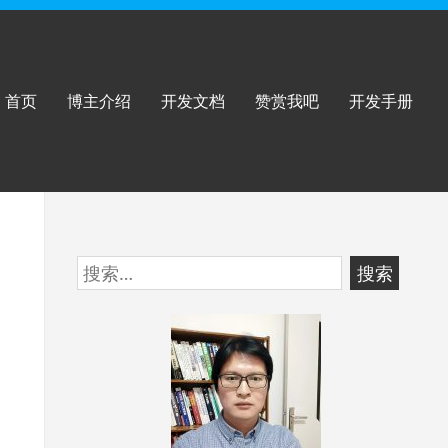
首页
博主介绍
开发文档
赞赏我吧
开发手册
跳
搜
至
索：
页
脚