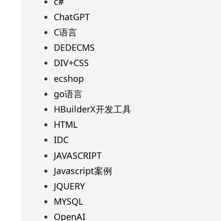
c#
ChatGPT
C语言
DEDECMS
DIV+CSS
ecshop
go语言
HBuilderX开发工具
HTML
IDC
JAVASCRIPT
Javascript案例
JQUERY
MYSQL
OpenAI