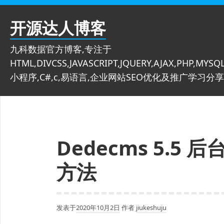
跳
至
开源达人博客
内
容
九科数据官方博客,专注于
HTML,DIVCSS,JAVASCRIPT,JQUERY,AJAX,PHP,MYSQL
小程序,C#,c,易语言,企业网站SEO优化及推广学习分享
Dedecms 5.5
方法
发表于
2020年10月2日
作者
jiukeshuju