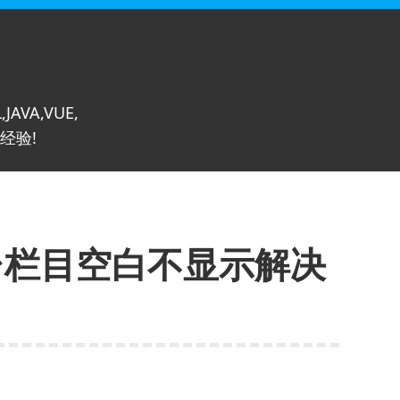
,JAVA,VUE,
经验!
 后台栏目空白不显示解决