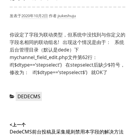
发表于
2020年10月2日
作者
jiukeshuju
你设定了字段为联动类型，但系统中没找到与你定义的
字段名相同的联动组名! 出现这个情况是由于： 系统
后台管理目录（默认是dede）下
mychannel_field_edit.php文件第62行：
if($dtype==’stepselect’) 在stepselect后缺少$符号，
修改为： if($dtype==’stepselect$’) 就OK了
分
DEDECMS
类：
文
<上一个
章
上
DedeCMS前台投稿及采集规则禁用本字段的解决方法