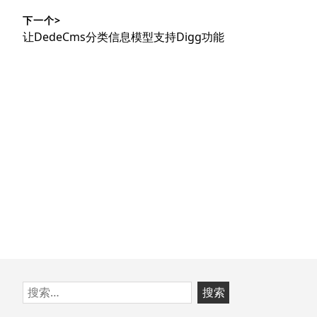
导
篇
下一个>
文
航
下
让DedeCms分类信息模型支持Digg功能
章：
篇
文
章：
跳
搜
至
索：