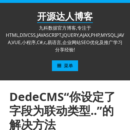
跳
至
开源达人博客
内
容
九科数据官方博客,专注于
HTML,DIVCSS,JAVASCRIPT,JQUERY,AJAX,PHP,MYSQL,JAV
A,VUE,小程序,C#,c,易语言,企业网站SEO优化及推广学习
分享经验!
菜单
DedeCMS“你设定了
字段为联动类型..”的
解决方法