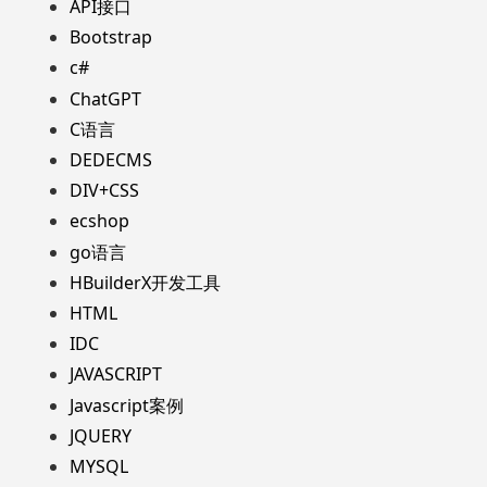
API接口
Bootstrap
c#
ChatGPT
C语言
DEDECMS
DIV+CSS
ecshop
go语言
HBuilderX开发工具
HTML
IDC
JAVASCRIPT
Javascript案例
JQUERY
MYSQL