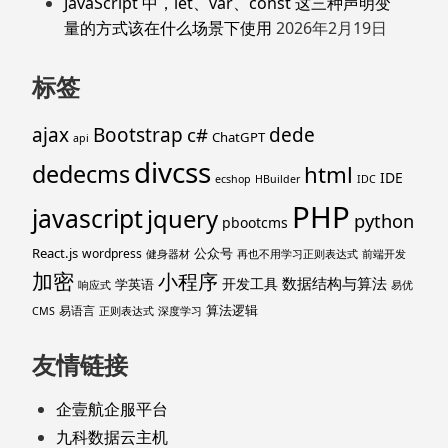
JavaScript 中，let、var、const 这三种声明变
量的方式该在什么场景下使用
2026年2月19日
标签
ajax
Bootstrap
c#
dede
ChatGPT
api
divcss
dedecms
html
IDE
ecshop
HBuilder
IDC
PHP
javascript
jquery
python
pbootcms
React.js
公众号
wordpress
健身器材
再也不用学习正则表达式
前端开发
加密
小程序
数据结构与算法
开发工具
学英语
响应式
易优
算法逻辑
易语言
CMS
正则表达式
深度学习
友情链接
企壹航企服平台
九科数据云主机