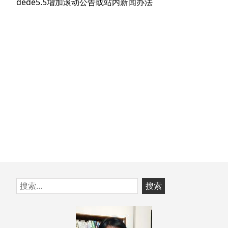
航
下
dede5.5增加滚动公告或站内新闻办法
章：
篇
文
章：
跳
搜
至
索：
页
脚