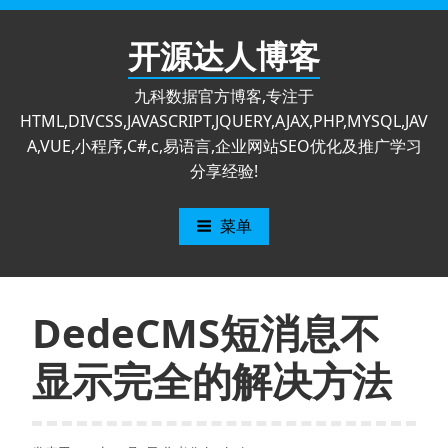
跳
至
开源达人博客
内
容
九科数据官方博客,专注于
HTML,DIVCSS,JAVASCRIPT,JQUERY,AJAX,PHP,MYSQL,JAV
A,VUE,小程序,C#,c,易语言,企业网站SEO优化及推广学习
分享经验!
菜单
DedeCMS短消息不
显示完全的解决方法