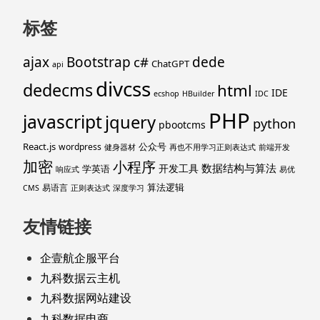
标签
ajax
Bootstrap
c#
dede
ChatGPT
api
divcss
dedecms
html
IDE
ecshop
HBuilder
IDC
PHP
javascript
jquery
python
pbootcms
React.js
公众号
wordpress
健身器材
再也不用学习正则表达式
前端开发
加密
小程序
数据结构与算法
开发工具
学英语
响应式
易优
算法逻辑
易语言
CMS
正则表达式
深度学习
友情链接
企壹航企服平台
九科数据云主机
九科数据网站建设
九科数据电商