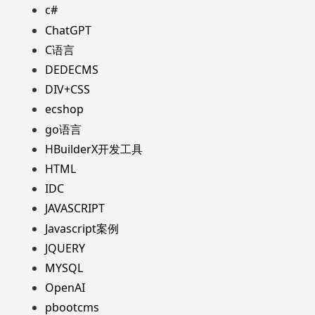
c#
ChatGPT
C语言
DEDECMS
DIV+CSS
ecshop
go语言
HBuilderX开发工具
HTML
IDC
JAVASCRIPT
Javascript案例
JQUERY
MYSQL
OpenAI
pbootcms